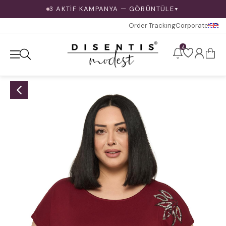
3 AKTİF KAMPANYA — GÖRÜNTÜLE
▼
Order Tracking
Corporate
4