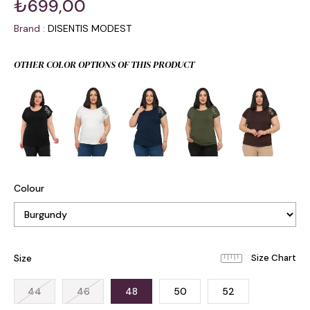
₺699,00
Brand
:
DISENTIS MODEST
OTHER COLOR OPTIONS OF THIS PRODUCT
Colour
Size
44
46
48
50
52