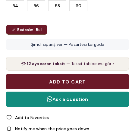
54
56
58
60
📏 Bedenimi Bul
Şimdi sipariş ver — Pazartesi kargoda
💳
12 aya varan taksit
— Taksit tablosunu gör ›
Add to Favorites
Notify me when the price goes down