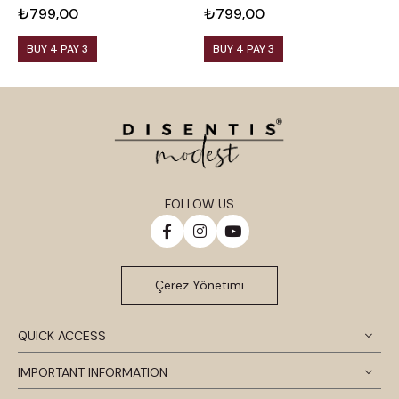
₺799,00
₺799,00
₺
BUY 4 PAY 3
BUY 4 PAY 3
FOLLOW US
Çerez Yönetimi
QUICK ACCESS
IMPORTANT INFORMATION