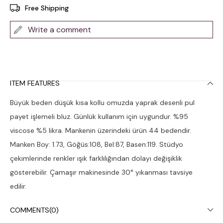
Free Shipping
Write a comment
ITEM FEATURES
Büyük beden düşük kısa kollu omuzda yaprak desenli pul
payet işlemeli bluz. Günlük kullanım için uygundur. %95
viscose %5 likra. Mankenin üzerindeki ürün 44 bedendir.
Manken Boy: 1.73, Göğüs:108, Bel:87, Basen:119. Stüdyo
çekimlerinde renkler ışık farklılığından dolayı değişiklik
gösterebilir. Çamaşır makinesinde 30° yıkanması tavsiye
edilir.
COMMENTS
(0)