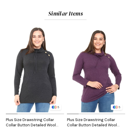
Similar Items
5
5
Plus Size Drawstring Collar
Plus Size Drawstring Collar
P
Collar Button Detailed Wool
Collar Button Detailed Wool
C
Viscose Black Blouse
Viscose Plum Blouse
V