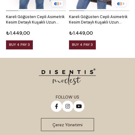
1
1
Kareli Göğüsten Cepli Asimetrik
Kareli Göğüsten Cepli Asimetrik
O
Kesim Detaylı Kuşaklı Uzun
Kesim Detaylı Kuşaklı Uzun
D
Dokuma Tunik Gömlek
Dokuma Tunik Gömlek
₺1.449,00
₺1.449,00
₺
BUY 4 PAY 3
BUY 4 PAY 3
FOLLOW US
Çerez Yönetimi