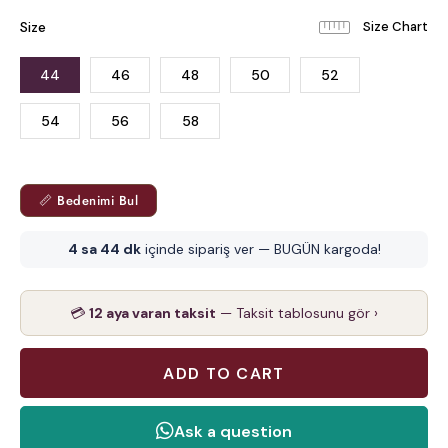
Size
44
46
48
50
52
54
56
58
📏 Bedenimi Bul
4 sa 44 dk
içinde sipariş ver — BUGÜN kargoda!
💳
12 aya varan taksit
— Taksit tablosunu gör ›