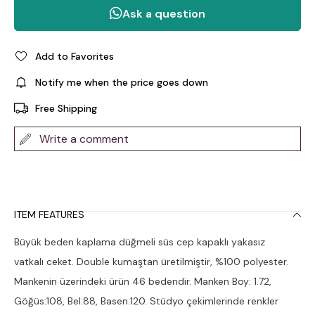
Add to Favorites
Notify me when the price goes down
Free Shipping
Write a comment
ITEM FEATURES
Büyük beden kaplama düğmeli süs cep kapaklı yakasız
vatkalı ceket. Double kumaştan üretilmiştir, %100 polyester.
Mankenin üzerindeki ürün 46 bedendir. Manken Boy: 1.72,
Göğüs:108, Bel:88, Basen:120. Stüdyo çekimlerinde renkler