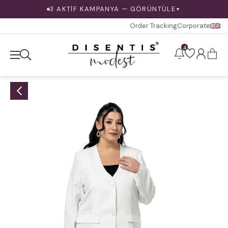
3 AKTİF KAMPANYA — GÖRÜNTÜLE
▼
Order Tracking
Corporate
4