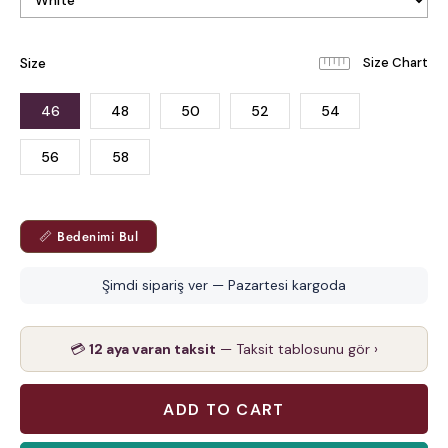
Size
46
48
50
52
54
56
58
📏 Bedenimi Bul
Şimdi sipariş ver — Pazartesi kargoda
💳
12 aya varan taksit
— Taksit tablosunu gör ›