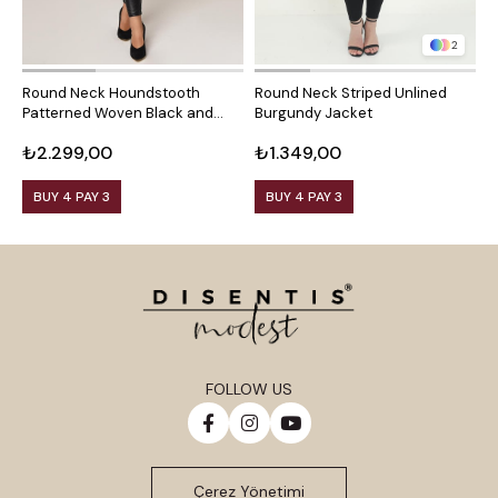
2
Round Neck Houndstooth
Round Neck Striped Unlined
R
Patterned Woven Black and
Burgundy Jacket
M
White Jacket with Front
₺2.299,00
₺1.349,00
₺
Pockets
BUY 4 PAY 3
BUY 4 PAY 3
FOLLOW US
Çerez Yönetimi