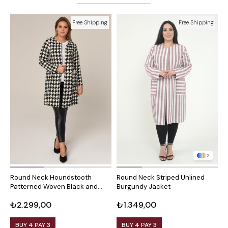
Free Shipping
Free Shipping
2
Round Neck Houndstooth
Round Neck Striped Unlined
R
Patterned Woven Black and
Burgundy Jacket
M
White Jacket with Front
₺2.299,00
₺1.349,00
₺
Pockets
BUY 4 PAY 3
BUY 4 PAY 3