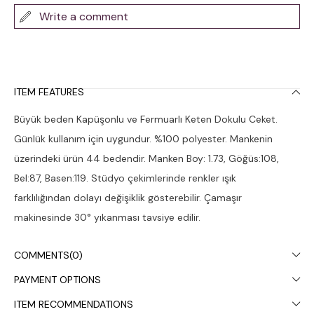
Write a comment
ITEM FEATURES
Büyük beden Kapüşonlu ve Fermuarlı Keten Dokulu Ceket.
Günlük kullanım için uygundur. %100 polyester. Mankenin
üzerindeki ürün 44 bedendir. Manken Boy: 1.73, Göğüs:108,
Bel:87, Basen:119. Stüdyo çekimlerinde renkler ışık
farklılığından dolayı değişiklik gösterebilir. Çamaşır
makinesinde 30° yıkanması tavsiye edilir.
COMMENTS
(0)
PAYMENT OPTIONS
ITEM RECOMMENDATIONS