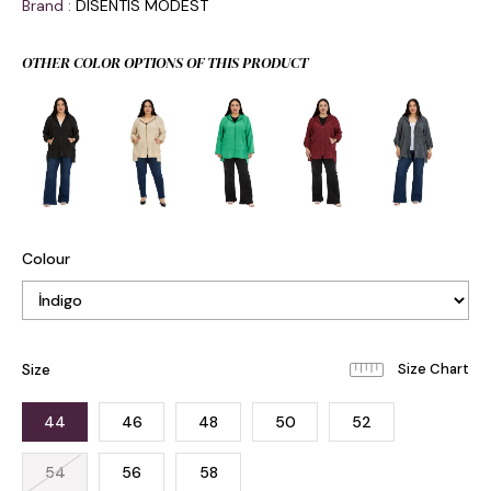
Brand
:
DISENTIS MODEST
OTHER COLOR OPTIONS OF THIS PRODUCT
Colour
Size
44
46
48
50
52
54
56
58