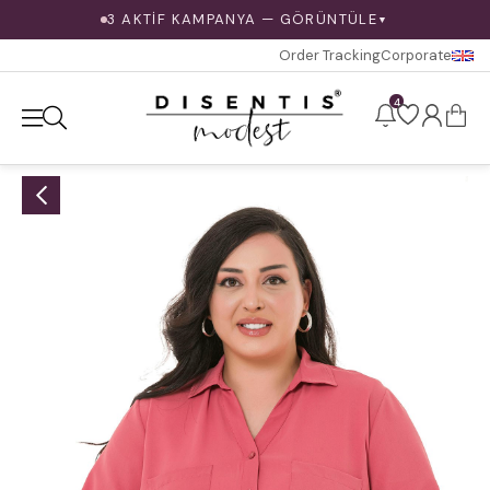
3 AKTİF KAMPANYA — GÖRÜNTÜLE
▼
Order Tracking
Corporate
4