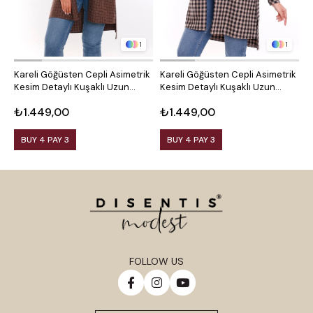
1
1
Kareli Göğüsten Cepli Asimetrik
Kareli Göğüsten Cepli Asimetrik
O
Kesim Detaylı Kuşaklı Uzun
Kesim Detaylı Kuşaklı Uzun
D
Dokuma Tunik Gömlek
Dokuma Tunik Gömlek
₺1.449,00
₺1.449,00
₺
BUY 4 PAY 3
BUY 4 PAY 3
FOLLOW US