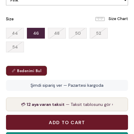
Size
44
46
48
50
52
54
📏 Bedenimi Bul
Şimdi sipariş ver — Pazartesi kargoda
💳
12 aya varan taksit
— Taksit tablosunu gör ›