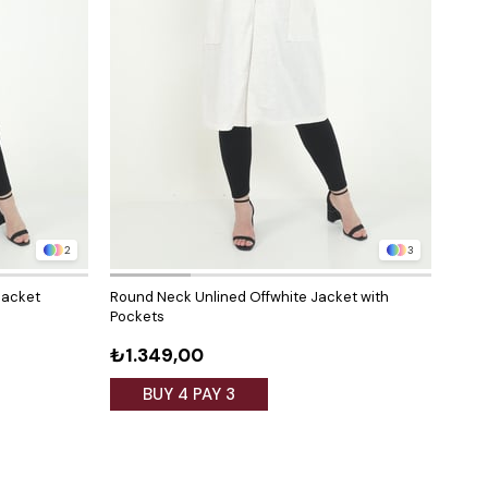
2
3
Jacket
Round Neck Unlined Offwhite Jacket with
Roun
Pockets
₺1.349,00
₺1.
BUY 4 PAY 3