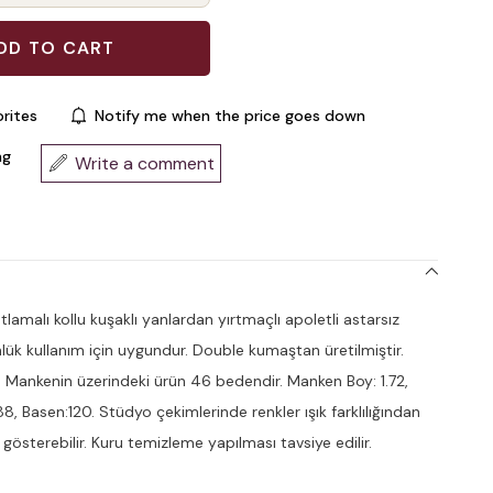
rites
Notify me when the price goes down
ng
Write a comment
amalı kollu kuşaklı yanlardan yırtmaçlı apoletli astarsız
lük kullanım için uygundur. Double kumaştan üretilmiştir.
 Mankenin üzerindeki ürün 46 bedendir. Manken Boy: 1.72,
8, Basen:120. Stüdyo çekimlerinde renkler ışık farklılığından
k gösterebilir. Kuru temizleme yapılması tavsiye edilir.