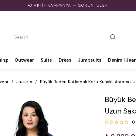
3 AKTİF KAMPANYA — GÖRÜNTÜLE
▼
hing
Outwear
Suits
Dress
Jumpsuits
Denim | Jea
wear
Jackets
Büyük Beden Katlamalı Kollu Kuşaklı Astarsız 
Büyük Bed
Uzun Sak
0