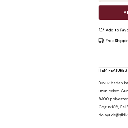
Add to Favo
Free Shippi
ITEM FEATURES
Büyük beden katl
uzun ceket. Gün
%100 polyester.
Göğüs:108, Bel:8
dolayı değişikli