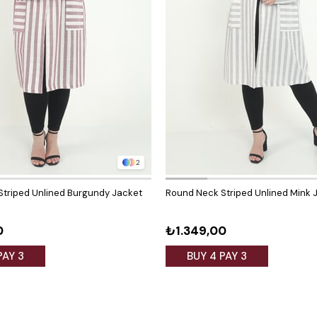
2
triped Unlined Burgundy Jacket
Round Neck Striped Unlined Mink 
0
₺1.349,00
PAY 3
BUY 4 PAY 3