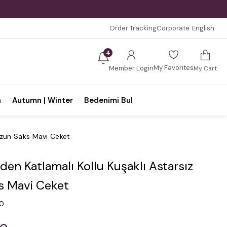
Order Tracking
Corporate
English
4
My Favorites
Member Login
My Cart
n
Autumn | Winter
Bedenimi Bul
Uzun Saks Mavi Ceket
en Katlamalı Kollu Kuşaklı Astarsız
s Mavi Ceket
.0