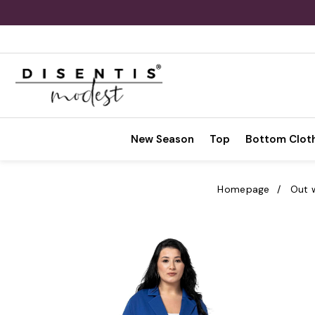
New Season
Top
Bottom Clot
Homepage
Out 