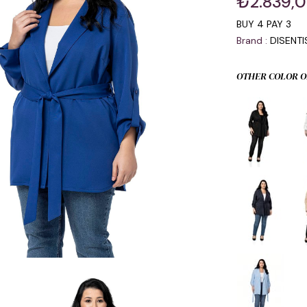
₺2.839,
BUY 4 PAY 3
Brand
:
DISENT
OTHER COLOR O