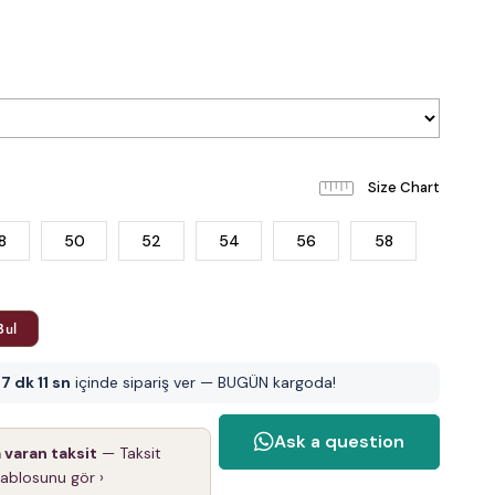
8
50
52
54
56
58
Bul
7 dk 09 sn
içinde sipariş ver — BUGÜN kargoda!
a varan taksit
— Taksit
tablosunu gör ›