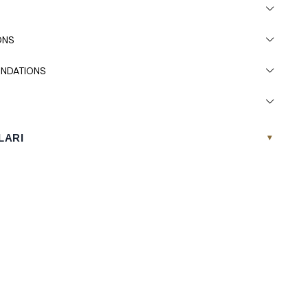
ONS
NDATIONS
LARI
▾