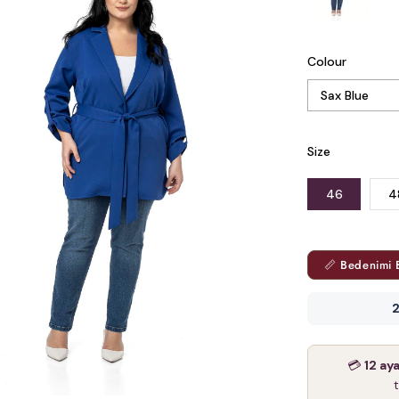
Colour
Size
46
4
📏 Bedenimi 
2
💳
12 ay