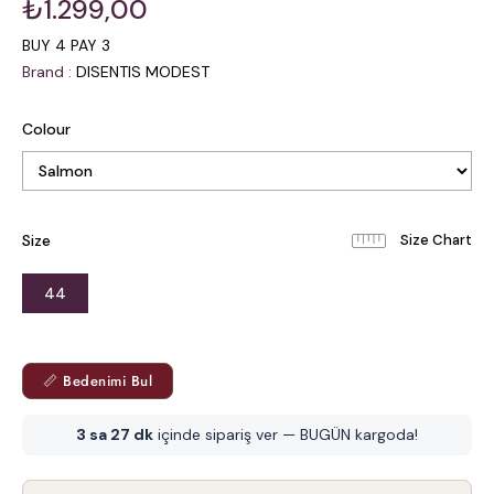
₺1.299,00
BUY 4 PAY 3
Brand
:
DISENTIS MODEST
Colour
Size
44
📏 Bedenimi Bul
3 sa 27 dk
içinde sipariş ver — BUGÜN kargoda!