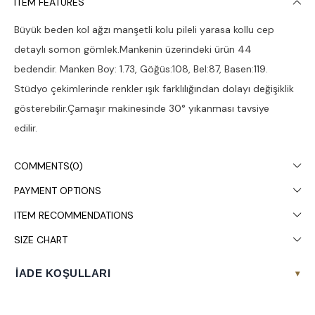
ITEM FEATURES
Büyük beden kol ağzı manşetli kolu pileli yarasa kollu cep
detaylı somon gömlek.Mankenin üzerindeki ürün 44
bedendir. Manken Boy: 1.73, Göğüs:108, Bel:87, Basen:119.
Stüdyo çekimlerinde renkler ışık farklılığından dolayı değişiklik
gösterebilir.Çamaşır makinesinde 30° yıkanması tavsiye
edilir.
COMMENTS
(0)
PAYMENT OPTIONS
ITEM RECOMMENDATIONS
SIZE CHART
İADE KOŞULLARI
▾