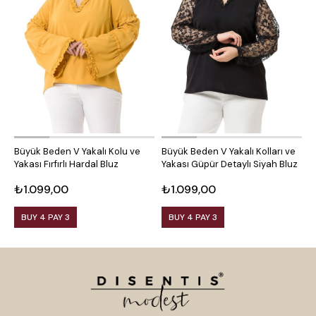
Büyük Beden V Yakalı Kolu ve
Büyük Beden V Yakalı Kolları ve
B
Yakası Fırfırlı Hardal Bluz
Yakası Güpür Detaylı Siyah Bluz
K
₺1.099,00
₺1.099,00
₺
BUY 4 PAY 3
BUY 4 PAY 3