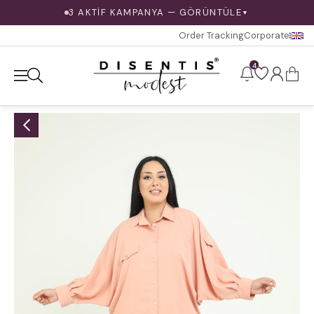
3 AKTİF KAMPANYA — GÖRÜNTÜLE
▼
Order Tracking
Corporate
4