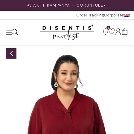
3 AKTİF KAMPANYA — GÖRÜNTÜLE
▼
Order Tracking
Corporate
4