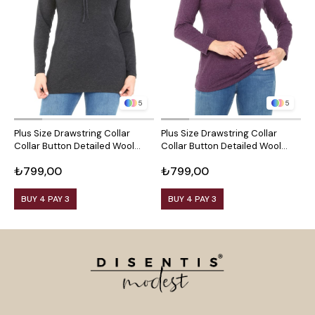
5
5
Plus Size Drawstring Collar
Plus Size Drawstring Collar
P
Collar Button Detailed Wool
Collar Button Detailed Wool
C
Viscose Black Blouse
Viscose Plum Blouse
V
₺799,00
₺799,00
₺
BUY 4 PAY 3
BUY 4 PAY 3