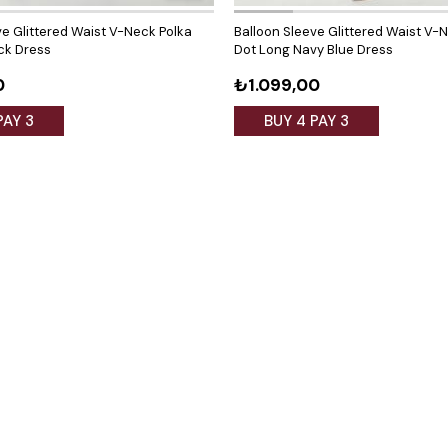
ve Glittered Waist V-Neck Polka
Balloon Sleeve Glittered Waist V-
ck Dress
Dot Long Navy Blue Dress
0
₺1.099,00
PAY 3
BUY 4 PAY 3