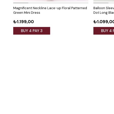
Magnificent Neckline Lace-up Floral Patterned
Balloon Slee
Green Mini Dress
Dot Long Bla
₺1.199,00
₺1.099,0
BUY 4 PAY 3
BUY 4 