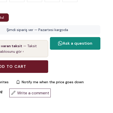
Bul
Şimdi sipariş ver — Pazartesi kargoda
a varan taksit
— Taksit
tablosunu gör ›
rites
Notify me when the price goes down
ng
Write a comment