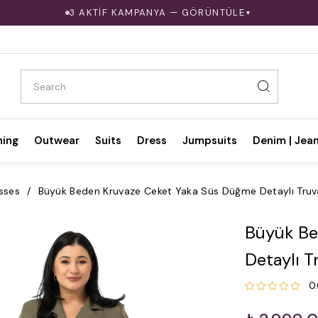
3 AKTİF KAMPANYA — GÖRÜNTÜLE
▼
hing
Outwear
Suits
Dress
Jumpsuits
Denim | Jea
sses
Büyük Beden Kruvaze Ceket Yaka Süs Düğme Detaylı Truva
Büyük Be
Detaylı T
0