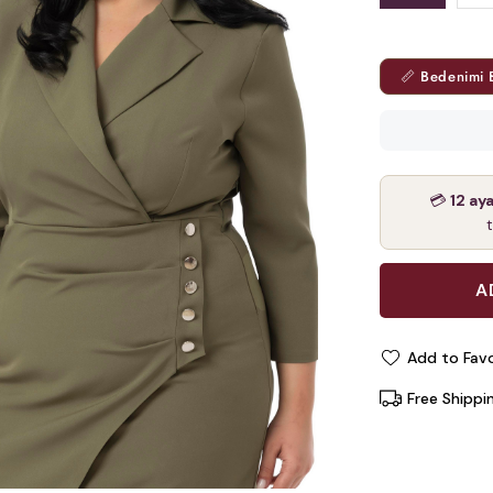
📏 Bedenimi 
💳
12 ay
Add to Favo
Free Shippi