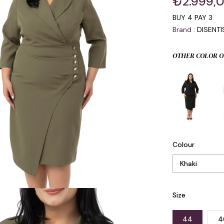
₺2.999,
BUY 4 PAY 3
Brand
:
DISENT
OTHER COLOR O
Colour
Size
44
4