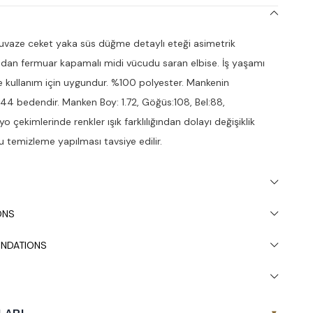
uvaze ceket yaka süs düğme detaylı eteği asimetrik
ndan fermuar kapamalı midi vücudu saran elbise. İş yaşamı
e kullanım için uygundur. %100 polyester. Mankenin
 44 bedendir. Manken Boy: 1.72, Göğüs:108, Bel:88,
o çekimlerinde renkler ışık farklılığından dolayı değişiklik
ru temizleme yapılması tavsiye edilir.
ONS
NDATIONS