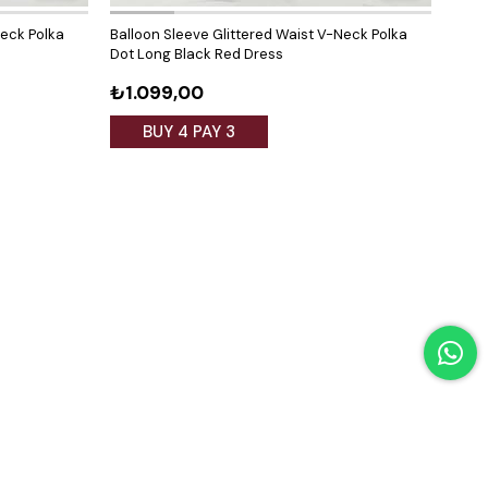
Neck Polka
Balloon Sleeve Glittered Waist V-Neck Polka
Shirt
Dot Long Black Red Dress
with
₺1.099,00
₺1.
BUY 4 PAY 3