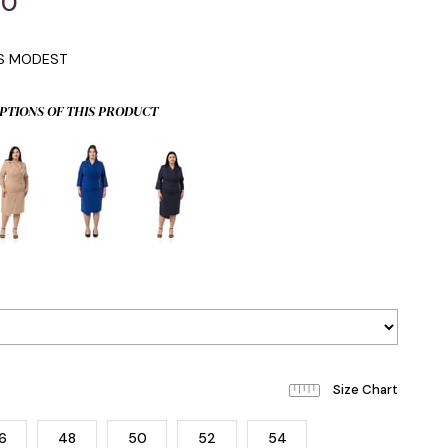
00
IS MODEST
PTIONS OF THIS PRODUCT
6
48
50
52
54