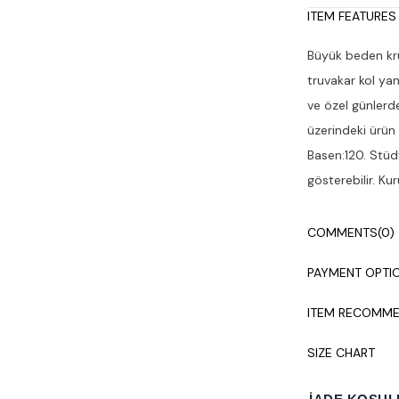
ITEM FEATURES
Büyük beden kr
truvakar kol ya
ve özel günlerd
üzerindeki ürün
Basen:120. Stüdy
gösterebilir. Ku
COMMENTS
(0)
PAYMENT OPTI
ITEM RECOMME
SIZE CHART