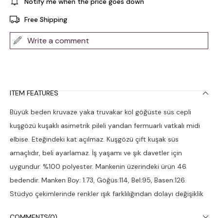
Notify me when the price goes down
Free Shipping
Write a comment
ITEM FEATURES
Büyük beden kruvaze yaka truvakar kol göğüste süs cepli
kuşgözü kuşaklı asimetrik pileli yandan fermuarlı vatkalı midi
elbise. Eteğindeki kat açılmaz. Kuşgözü çift kuşak süs
amaçlıdır, beli ayarlamaz. İş yaşamı ve şık davetler için
uygundur. %100 polyester. Mankenin üzerindeki ürün 46
bedendir. Manken Boy: 1.73, Göğüs:114, Bel:95, Basen:126.
Stüdyo çekimlerinde renkler ışık farklılığından dolayı değişiklik
gösterebilir. Kuru temizleme yapılması tavsiye edilir.
COMMENTS
(0)