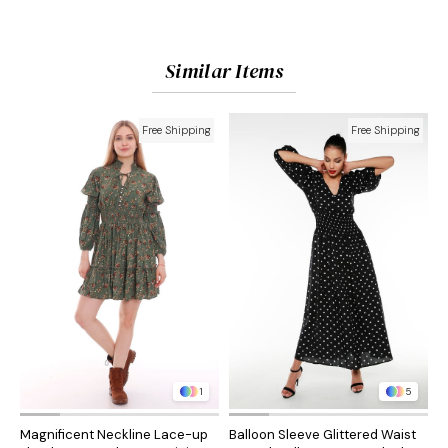
Similar Items
Free Shipping
Free Shipping
1
5
Magnificent Neckline Lace-up
Balloon Sleeve Glittered Waist
B