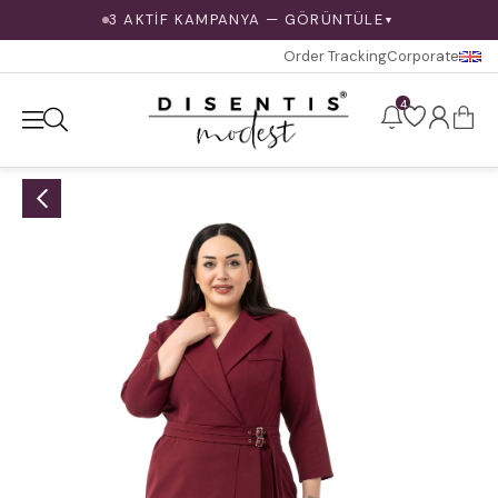
3 AKTİF KAMPANYA — GÖRÜNTÜLE
▼
Order Tracking
Corporate
4