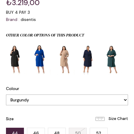
₺3.219,00
BUY 4 PAY 3
Brand
:
disentis
OTHER COLOR OPTIONS OF THIS PRODUCT
Colour
Size
44
46
48
50
52