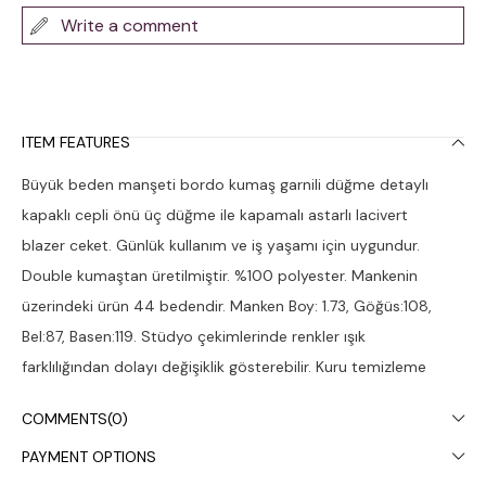
Write a comment
ITEM FEATURES
Büyük beden manşeti bordo kumaş garnili düğme detaylı
kapaklı cepli önü üç düğme ile kapamalı astarlı lacivert
blazer ceket. Günlük kullanım ve iş yaşamı için uygundur.
Double kumaştan üretilmiştir. %100 polyester. Mankenin
üzerindeki ürün 44 bedendir. Manken Boy: 1.73, Göğüs:108,
Bel:87, Basen:119. Stüdyo çekimlerinde renkler ışık
farklılığından dolayı değişiklik gösterebilir. Kuru temizleme
yapılması tavsiye edilir.
COMMENTS
(0)
PAYMENT OPTIONS