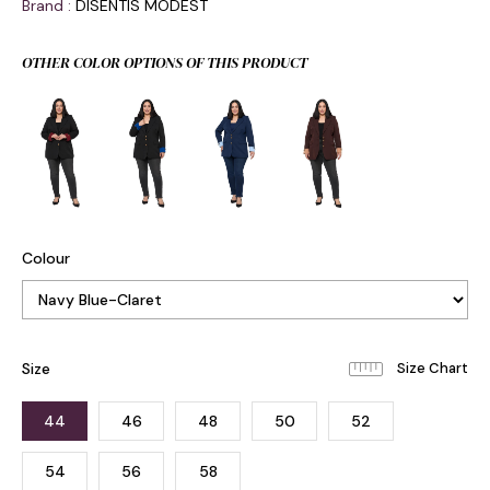
Brand
:
DISENTIS MODEST
OTHER COLOR OPTIONS OF THIS PRODUCT
Colour
Size
44
46
48
50
52
54
56
58