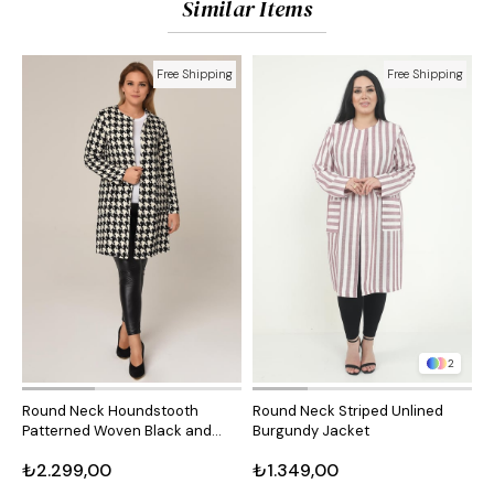
Similar Items
Free Shipping
Free Shipping
2
Round Neck Houndstooth
Round Neck Striped Unlined
R
Patterned Woven Black and
Burgundy Jacket
M
White Jacket with Front
₺2.299,00
₺1.349,00
₺
Pockets