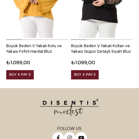
Büyük Beden V Yakalı Kolu ve
Büyük Beden V Yakalı Kolları ve
B
Yakası Fırfırlı Hardal Bluz
Yakası Güpür Detaylı Siyah Bluz
K
₺1.099,00
₺1.099,00
₺
BUY 4 PAY 3
BUY 4 PAY 3
FOLLOW US