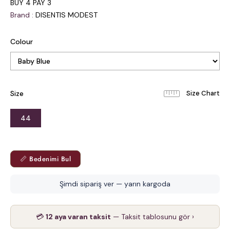
BUY 4 PAY 3
Brand
:
DISENTIS MODEST
Colour
Size
44
📏 Bedenimi Bul
Şimdi sipariş ver — yarın kargoda
💳
12 aya varan taksit
— Taksit tablosunu gör ›