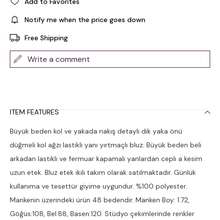
Add to Favorites
Notify me when the price goes down
Free Shipping
Write a comment
ITEM FEATURES
Büyük beden kol ve yakada nakış detaylı dik yaka önü
düğmeli kol ağzı lastikli yanı yırtmaçlı bluz. Büyük beden beli
arkadan lastikli ve fermuar kapamalı yanlardan cepli a kesim
uzun etek. Bluz etek ikili takım olarak satılmaktadır. Günlük
kullanıma ve tesettür giyime uygundur. %100 polyester.
Mankenin üzerindeki ürün 48 bedendir. Manken Boy: 1.72,
Göğüs:108, Bel:88, Basen:120. Stüdyo çekimlerinde renkler