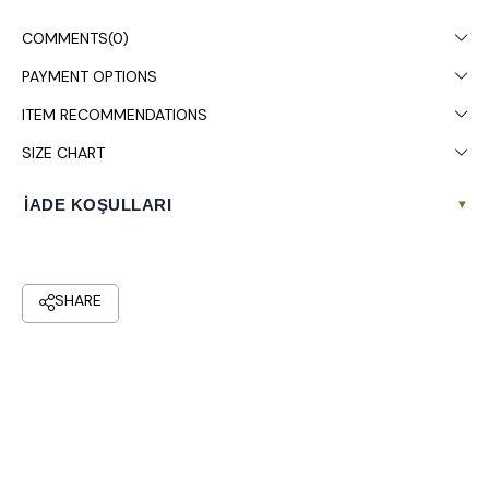
ışık farklılığından dolayı değişiklik gösterebilir. Çamaşır
COMMENTS
(0)
makinesinde 30° yıkanması tavsiye edilir.
PAYMENT OPTIONS
ITEM RECOMMENDATIONS
SIZE CHART
İADE KOŞULLARI
▾