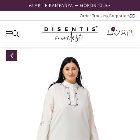
3 AKTİF KAMPANYA — GÖRÜNTÜLE
▼
Order Tracking
Corporate
4