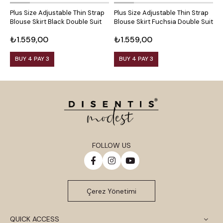
Plus Size Adjustable Thin Strap
Plus Size Adjustable Thin Strap
P
Blouse Skirt Black Double Suit
Blouse Skirt Fuchsia Double Suit
B
₺1.559,00
₺1.559,00
₺
BUY 4 PAY 3
BUY 4 PAY 3
FOLLOW US
Çerez Yönetimi
QUICK ACCESS