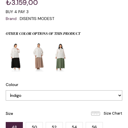
₺3.159,00
BUY 4 PAY 3
Brand
:
DISENTIS MODEST
OTHER COLOR OPTIONS OF THIS PRODUCT
Colour
Size
48
50
52
54
56