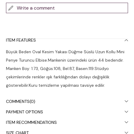
Write a comment
ITEM FEATURES
Büyük Beden Oval Kesim Yakası Düğme Süslü Uzun Kollu Mini
Penye Turuncu Elbise.Mankenin üzerindeki ürün 44 bedendir.
Manken Boy: 1.73, Göğüs:108, Bel:87, Basen:119.Stüdyo
çekimlerinde renkler ışık farklılığından dolayı değişiklik
gösterebilir.Kuru temizleme yapılması tavsiye edilir.
COMMENTS
(0)
PAYMENT OPTIONS
ITEM RECOMMENDATIONS
SIZE CHART