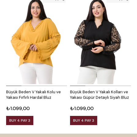
Büyük Beden V Yakalı Kolu ve
Büyük Beden V Yakalı Kolları ve
B
Yakası Fırfırlı Hardal Bluz
Yakası Güpür Detaylı Siyah Bluz
K
₺1.099,00
₺1.099,00
₺
BUY 4 PAY 3
BUY 4 PAY 3