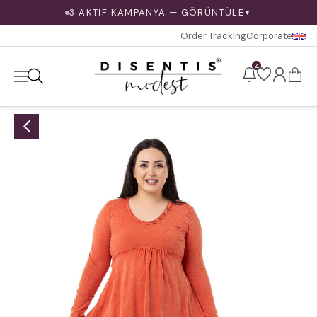
3 AKTİF KAMPANYA — GÖRÜNTÜLE
▼
Order Tracking
Corporate
4