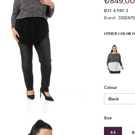
₺849,0
BUY 4 PAY 3
Brand
:
DISENT
OTHER COLOR O
Colour
Size
44
4