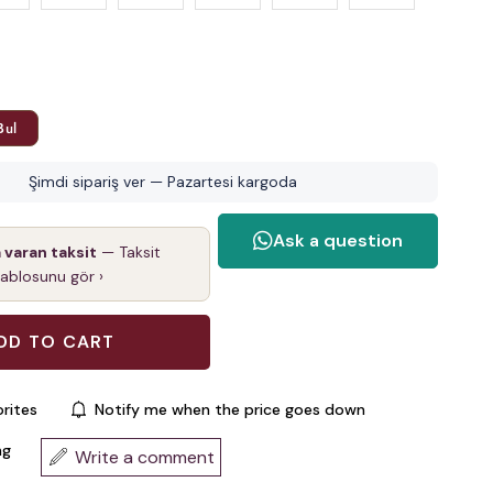
Bul
Şimdi sipariş ver — Pazartesi kargoda
a varan taksit
— Taksit
tablosunu gör ›
rites
Notify me when the price goes down
ng
Write a comment