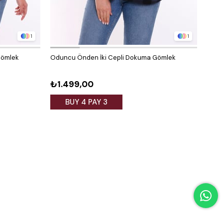
1
1
Gömlek
Oduncu Önden İki Cepli Dokuma Gömlek
Ekos
₺1.499,00
₺2.
BUY 4 PAY 3