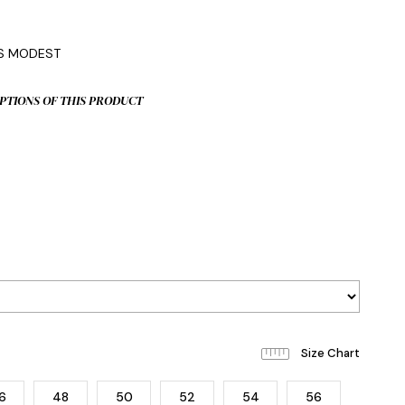
0
IS MODEST
PTIONS OF THIS PRODUCT
6
48
50
52
54
56