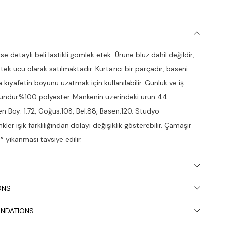
e detaylı beli lastikli gömlek etek. Ürüne bluz dahil değildir,
etek ucu olarak satılmaktadır. Kurtarıcı bir parçadır, baseni
kıyafetin boyunu uzatmak için kullanılabilir. Günlük ve iş
undur.%100 polyester. Mankenin üzerindeki ürün 44
n Boy: 1.72, Göğüs:108, Bel:88, Basen:120. Stüdyo
kler ışık farklılığından dolayı değişiklik gösterebilir. Çamaşır
 yıkanması tavsiye edilir.
ONS
NDATIONS