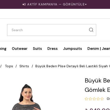
3 AKTİF KAMPANYA — GÖRÜNTÜLE
▼
hing
Outwear
Suits
Dress
Jumpsuits
Denim | Jea
Tops
Shirts
Büyük Beden Plise Detaylı Beli Lastikli Siya
Büyük Bed
Gömlek E
0