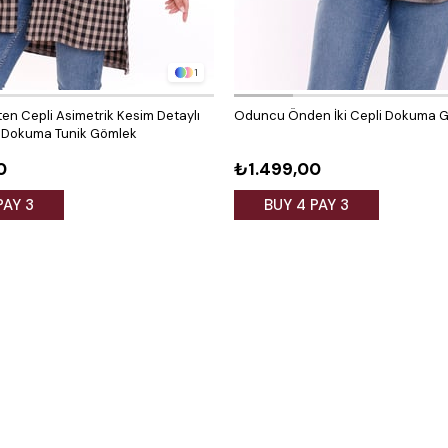
1
ten Cepli Asimetrik Kesim Detaylı
Oduncu Önden İki Cepli Dokuma 
n Dokuma Tunik Gömlek
0
₺1.499,00
PAY 3
BUY 4 PAY 3