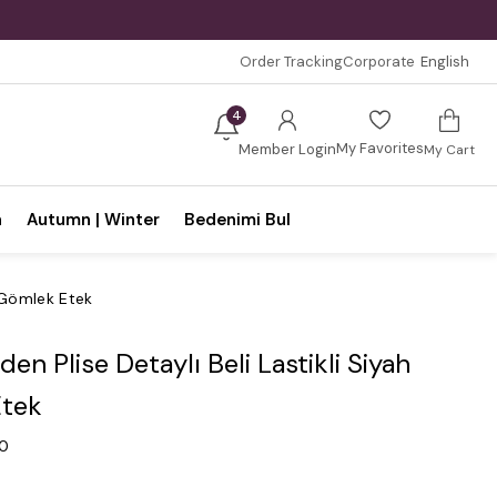
Order Tracking
Corporate
English
4
My Favorites
Member Login
My Cart
n
Autumn | Winter
Bedenimi Bul
h Gömlek Etek
en Plise Detaylı Beli Lastikli Siyah
tek
.0