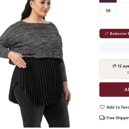
58
📏 Bedenimi 
💳
12 ay
Add to Favo
Free Shippi