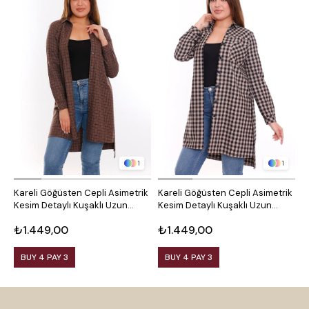
1
1
Kareli Göğüsten Cepli Asimetrik
Kareli Göğüsten Cepli Asimetrik
O
Kesim Detaylı Kuşaklı Uzun
Kesim Detaylı Kuşaklı Uzun
D
Dokuma Tunik Gömlek
Dokuma Tunik Gömlek
₺1.449,00
₺1.449,00
₺
BUY 4 PAY 3
BUY 4 PAY 3