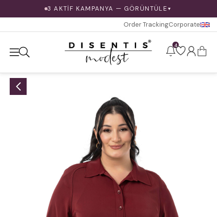
3 AKTİF KAMPANYA — GÖRÜNTÜLE
▼
Order Tracking
Corporate
4