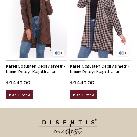
1
1
Kareli Göğüsten Cepli Asimetrik
Kareli Göğüsten Cepli Asimetrik
O
Kesim Detaylı Kuşaklı Uzun
Kesim Detaylı Kuşaklı Uzun
D
Dokuma Tunik Gömlek
Dokuma Tunik Gömlek
₺1.449,00
₺1.449,00
₺
BUY 4 PAY 3
BUY 4 PAY 3