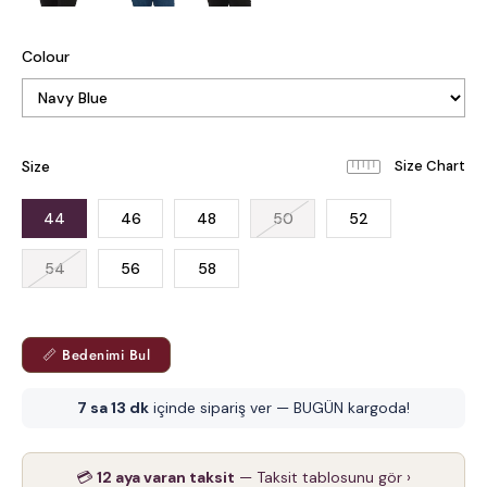
Colour
Size
44
46
48
50
52
54
56
58
📏 Bedenimi Bul
7 sa 13 dk
içinde sipariş ver — BUGÜN kargoda!
💳
12 aya varan taksit
— Taksit tablosunu gör ›