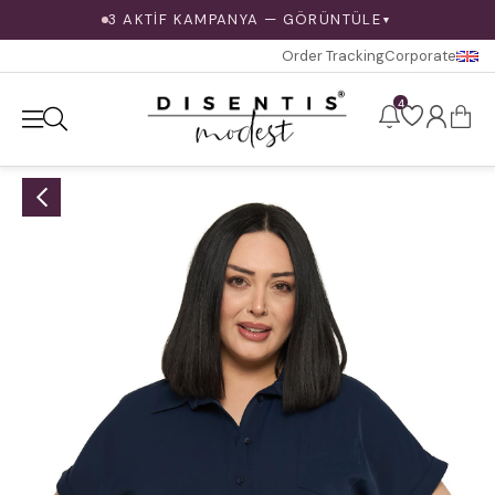
3 AKTİF KAMPANYA — GÖRÜNTÜLE
▼
Order Tracking
Corporate
4