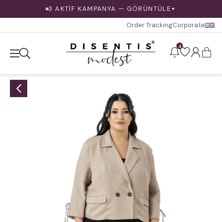
3 AKTİF KAMPANYA — GÖRÜNTÜLE
▼
Order Tracking
Corporate
4