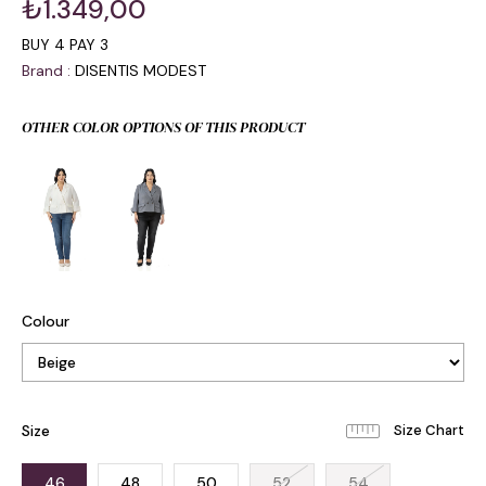
₺1.349,00
BUY 4 PAY 3
Brand
:
DISENTIS MODEST
OTHER COLOR OPTIONS OF THIS PRODUCT
Colour
Size
46
48
50
52
54