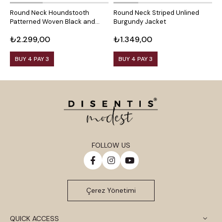
Round Neck Houndstooth
Round Neck Striped Unlined
R
Patterned Woven Black and
Burgundy Jacket
M
White Jacket with Front
₺2.299,00
₺1.349,00
₺
Pockets
BUY 4 PAY 3
BUY 4 PAY 3
FOLLOW US
Çerez Yönetimi
QUICK ACCESS