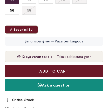
56
58
📏 Bedenimi Bul
Şimdi sipariş ver — Pazartesi kargoda
💳
12 aya varan taksit
— Taksit tablosunu gör ›
Critical Stock