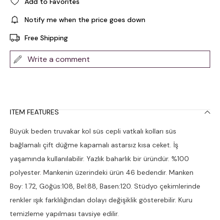
Add to Favorites
Notify me when the price goes down
Free Shipping
Write a comment
ITEM FEATURES
Büyük beden truvakar kol süs cepli vatkalı kolları süs
bağlamalı çift düğme kapamalı astarsız kısa ceket. İş
yaşamında kullanılabilir. Yazlık baharlık bir üründür. %100
polyester. Mankenin üzerindeki ürün 46 bedendir. Manken
Boy: 1.72, Göğüs:108, Bel:88, Basen:120. Stüdyo çekimlerinde
renkler ışık farklılığından dolayı değişiklik gösterebilir. Kuru
temizleme yapılması tavsiye edilir.