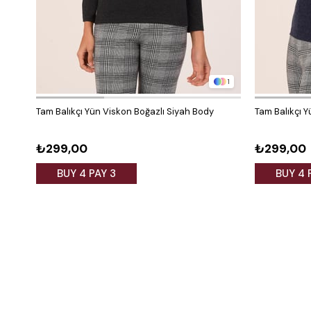
1
Tam Balıkçı Yün Viskon Boğazlı Siyah Body
Tam Balıkçı Y
₺299,00
₺299,00
BUY 4 PAY 3
BUY 4 