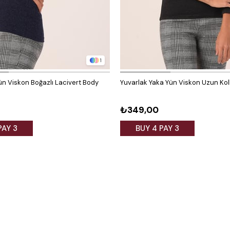
1
ün Viskon Boğazlı Lacivert Body
Yuvarlak Yaka Yün Viskon Uzun Kol
₺349,00
PAY 3
BUY 4 PAY 3