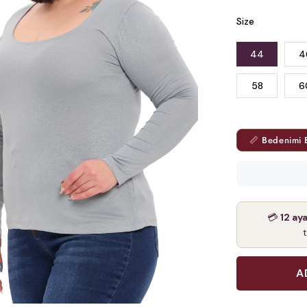
Size
44
4
58
6
📏 Bedenimi 
💳
12 ay