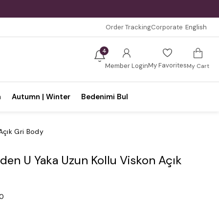
Order Tracking
Corporate
English
4
My Favorites
Member Login
My Cart
n
Autumn | Winter
Bedenimi Bul
Açık Gri Body
den U Yaka Uzun Kollu Viskon Açık
.0