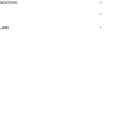
NDATIONS
LARI
▾