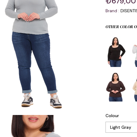
₺679,00
Brand
:
DISENT
OTHER COLOR O
Colour