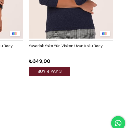
1
1
lu Body
Yuvarlak Yaka Yün Viskon Uzun Kollu Body
Yarım
Kahv
₺349,00
₺31
BUY 4 PAY 3