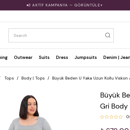
3 AKTİF KAMPANYA — GÖRÜNTÜLE
▼
hing
Outwear
Suits
Dress
Jumpsuits
Denim | Jea
Tops
Body | Tops
Büyük Beden U Yaka Uzun Kollu Viskon 
Büyük Be
Gri Body
0