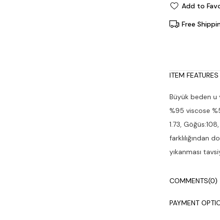
Add to Favo
Free Shippi
ITEM FEATURES
Büyük beden u y
%95 viscose %5 
1.73, Göğüs:108,
farklılığından d
yıkanması tavsiy
COMMENTS
(0)
PAYMENT OPTI