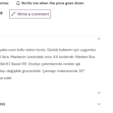
rites
Notify me when the price goes down
ng
Write a comment
aka uzun kollu viskon body. Günlük kullanım için uygundur.
likra. Mankenin üzerindeki ürün 44 bedendir. Manken Boy:
 Bel:87, Basen:119. Stüdyo çekimlerinde renkler ışık
olayı değişiklik gösterebilir. Çamaşır makinesinde 30°
e edilir.
ONS