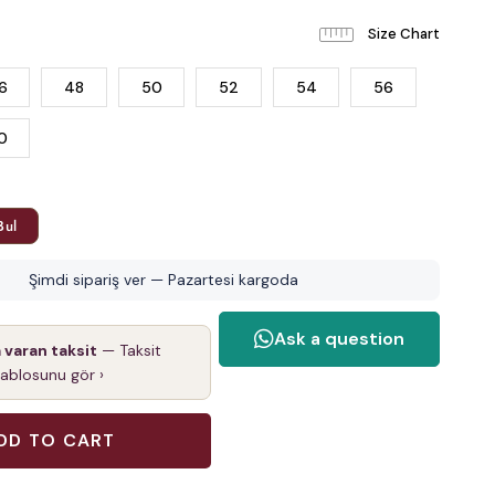
6
48
50
52
54
56
0
Bul
Şimdi sipariş ver — Pazartesi kargoda
a varan taksit
— Taksit
tablosunu gör ›