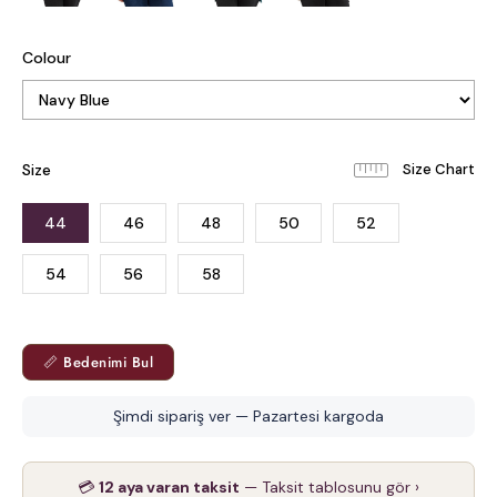
Colour
Size
44
46
48
50
52
54
56
58
📏 Bedenimi Bul
Şimdi sipariş ver — Pazartesi kargoda
💳
12 aya varan taksit
— Taksit tablosunu gör ›