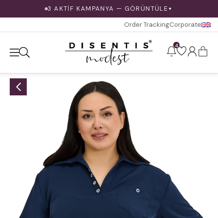
3 AKTİF KAMPANYA — GÖRÜNTÜLE
▼
Order Tracking
Corporate
4