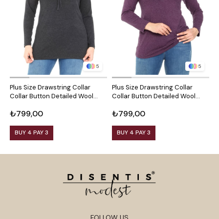
5
5
Plus Size Drawstring Collar
Plus Size Drawstring Collar
P
Collar Button Detailed Wool
Collar Button Detailed Wool
C
Viscose Black Blouse
Viscose Plum Blouse
V
₺799,00
₺799,00
₺
BUY 4 PAY 3
BUY 4 PAY 3
FOLLOW US