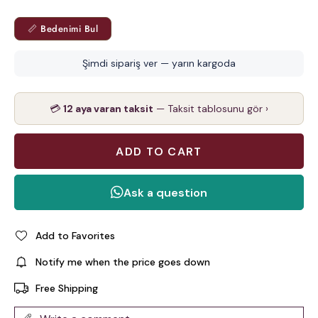
📏 Bedenimi Bul
Şimdi sipariş ver — yarın kargoda
💳
12 aya varan taksit
— Taksit tablosunu gör ›
Add to Favorites
Notify me when the price goes down
Free Shipping