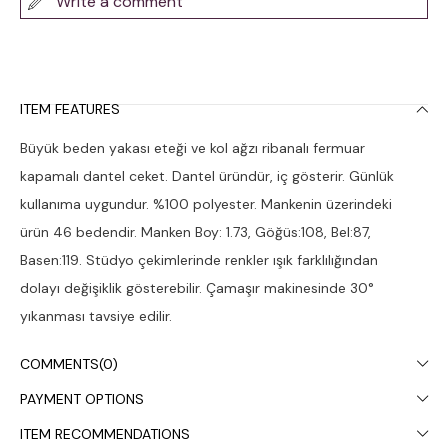
Write a comment
ITEM FEATURES
Büyük beden yakası eteği ve kol ağzı ribanalı fermuar
kapamalı dantel ceket. Dantel üründür, iç gösterir. Günlük
kullanıma uygundur. %100 polyester. Mankenin üzerindeki
ürün 46 bedendir. Manken Boy: 1.73, Göğüs:108, Bel:87,
Basen:119. Stüdyo çekimlerinde renkler ışık farklılığından
dolayı değişiklik gösterebilir. Çamaşır makinesinde 30°
yıkanması tavsiye edilir.
COMMENTS
(0)
PAYMENT OPTIONS
ITEM RECOMMENDATIONS