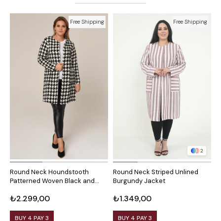
Free Shipping
Free Shipping
2
Round Neck Houndstooth
Round Neck Striped Unlined
R
Patterned Woven Black and
Burgundy Jacket
M
White Jacket with Front
₺2.299,00
₺1.349,00
₺
Pockets
BUY 4 PAY 3
BUY 4 PAY 3