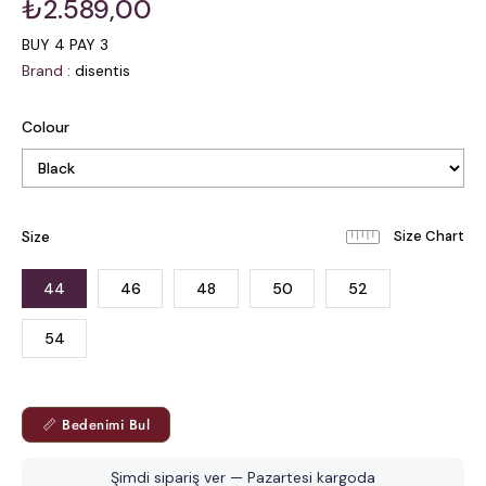
₺2.589,00
BUY 4 PAY 3
Brand
:
disentis
Colour
Size
44
46
48
50
52
54
📏 Bedenimi Bul
Şimdi sipariş ver — Pazartesi kargoda