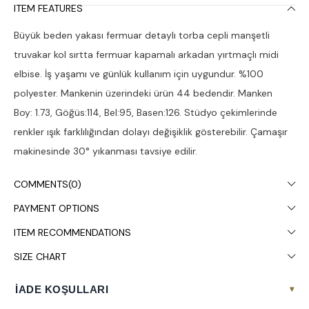
ITEM FEATURES
Büyük beden yakası fermuar detaylı torba cepli manşetli
truvakar kol sırtta fermuar kapamalı arkadan yırtmaçlı midi
elbise. İş yaşamı ve günlük kullanım için uygundur. %100
polyester. Mankenin üzerindeki ürün 44 bedendir. Manken
Boy: 1.73, Göğüs:114, Bel:95, Basen:126. Stüdyo çekimlerinde
renkler ışık farklılığından dolayı değişiklik gösterebilir. Çamaşır
makinesinde 30° yıkanması tavsiye edilir.
COMMENTS
(0)
PAYMENT OPTIONS
ITEM RECOMMENDATIONS
SIZE CHART
İADE KOŞULLARI
▾