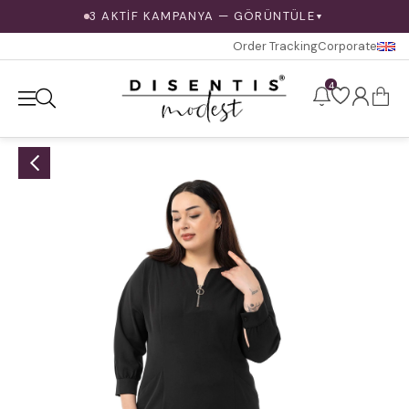
3 AKTİF KAMPANYA — GÖRÜNTÜLE
▼
Order Tracking
Corporate
4