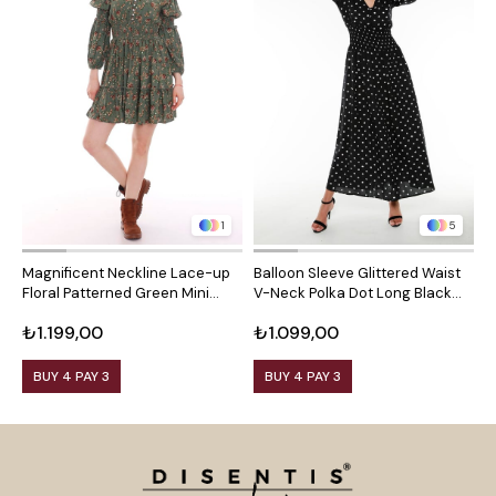
1
5
Magnificent Neckline Lace-up
Balloon Sleeve Glittered Waist
B
Floral Patterned Green Mini
V-Neck Polka Dot Long Black
V
Dress
Dress
B
₺1.199,00
₺1.099,00
₺
BUY 4 PAY 3
BUY 4 PAY 3