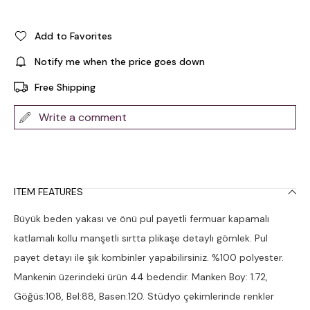
Add to Favorites
Notify me when the price goes down
Free Shipping
Write a comment
ITEM FEATURES
Büyük beden yakası ve önü pul payetli fermuar kapamalı
katlamalı kollu manşetli sırtta plikaşe detaylı gömlek. Pul
payet detayı ile şık kombinler yapabilirsiniz. %100 polyester.
Mankenin üzerindeki ürün 44 bedendir. Manken Boy: 1.72,
Göğüs:108, Bel:88, Basen:120. Stüdyo çekimlerinde renkler