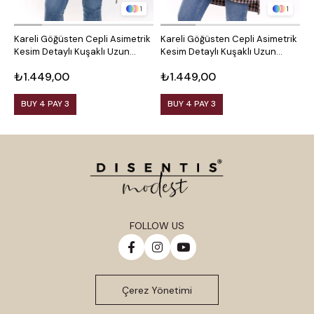
1
1
Kareli Göğüsten Cepli Asimetrik
Kareli Göğüsten Cepli Asimetrik
O
Kesim Detaylı Kuşaklı Uzun
Kesim Detaylı Kuşaklı Uzun
D
Dokuma Tunik Gömlek
Dokuma Tunik Gömlek
₺1.449,00
₺1.449,00
₺
BUY 4 PAY 3
BUY 4 PAY 3
FOLLOW US
Çerez Yönetimi