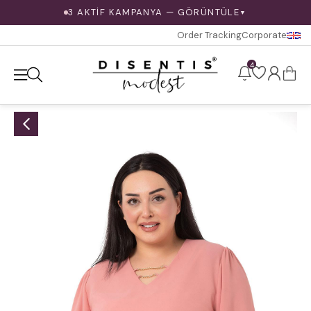
3 AKTİF KAMPANYA — GÖRÜNTÜLE
▼
Order Tracking
Corporate
4