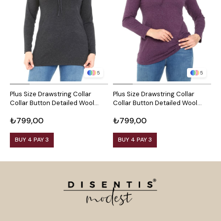
5
5
Plus Size Drawstring Collar
Plus Size Drawstring Collar
P
Collar Button Detailed Wool
Collar Button Detailed Wool
C
Viscose Black Blouse
Viscose Plum Blouse
V
₺799,00
₺799,00
₺
BUY 4 PAY 3
BUY 4 PAY 3