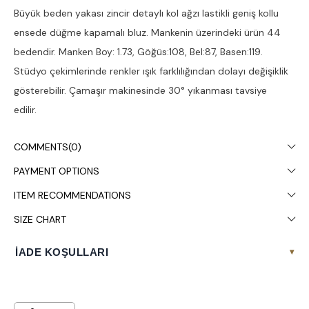
Büyük beden yakası zincir detaylı kol ağzı lastikli geniş kollu
ensede düğme kapamalı bluz. Mankenin üzerindeki ürün 44
bedendir. Manken Boy: 1.73, Göğüs:108, Bel:87, Basen:119.
Stüdyo çekimlerinde renkler ışık farklılığından dolayı değişiklik
gösterebilir. Çamaşır makinesinde 30° yıkanması tavsiye
edilir.
COMMENTS
(0)
PAYMENT OPTIONS
ITEM RECOMMENDATIONS
SIZE CHART
İADE KOŞULLARI
▾