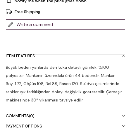
Notify me when the price goes down
Free Shipping
Write a comment
ITEM FEATURES
Büyük beden yanlarda deri toka detaylı gömlek. %100
polyester. Mankenin üzerindeki ürün 44 bedendir. Manken
Boy: 1.72, Göğüs:108, Bel:88, Basen:120. Stüdyo çekimlerinde
renkler ışık farklılığından dolayı değişiklik gösterebilir. Çamaşır
makinesinde 30° yıkanması tavsiye edilir.
COMMENTS
(0)
PAYMENT OPTIONS