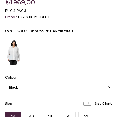
₺1.969,00
BUY 4 PAY 3
Brand
:
DISENTIS MODEST
OTHER COLOR OPTIONS OF THIS PRODUCT
Colour
Size
44
46
48
50
52