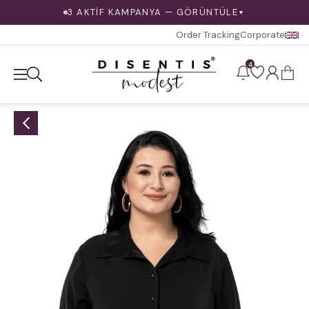
3 AKTİF KAMPANYA — GÖRÜNTÜLE
▼
Order Tracking
Corporate
4