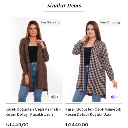
Similar Items
Free Shipping
Free Shipping
1
1
Kareli Göğüsten Cepli Asimetrik
Kareli Göğüsten Cepli Asimetrik
O
Kesim Detaylı Kuşaklı Uzun
Kesim Detaylı Kuşaklı Uzun
D
Dokuma Tunik Gömlek
Dokuma Tunik Gömlek
₺1.449,00
₺1.449,00
₺