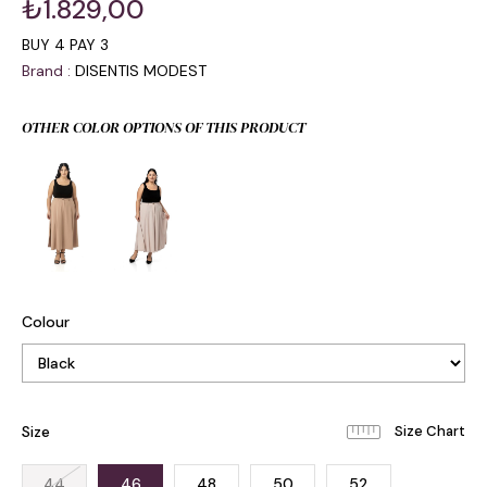
₺1.829,00
BUY 4 PAY 3
Brand
:
DISENTIS MODEST
OTHER COLOR OPTIONS OF THIS PRODUCT
Colour
Size
44
46
48
50
52