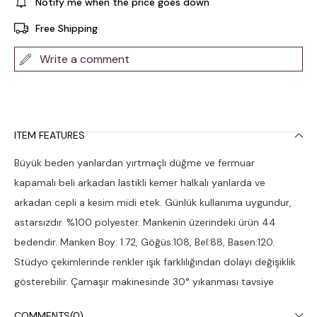
Notify me when the price goes down
Free Shipping
Write a comment
ITEM FEATURES
Büyük beden yanlardan yırtmaçlı düğme ve fermuar
kapamalı beli arkadan lastikli kemer halkalı yanlarda ve
arkadan cepli a kesim midi etek. Günlük kullanıma uygundur,
astarsızdır. %100 polyester. Mankenin üzerindeki ürün 44
bedendir. Manken Boy: 1.72, Göğüs:108, Bel:88, Basen:120.
Stüdyo çekimlerinde renkler ışık farklılığından dolayı değişiklik
gösterebilir. Çamaşır makinesinde 30° yıkanması tavsiye
edilir.
COMMENTS
(0)