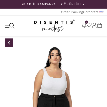
3 AKTİF KAMPANYA — GÖRÜNTÜLE
▼
Order Tracking
Corporate
4