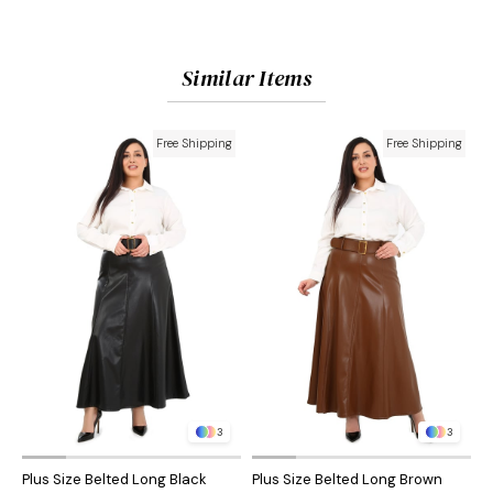
Similar Items
Free Shipping
Free Shipping
3
3
Plus Size Belted Long Black
Plus Size Belted Long Brown
P