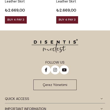
Leather Skirt
Leather Skirt
L
₺2.669,00
₺2.669,00
₺
BUY 4 PAY 3
BUY 4 PAY 3
FOLLOW US
Çerez Yönetimi
QUICK ACCESS
IMPORTANT INFORMATION