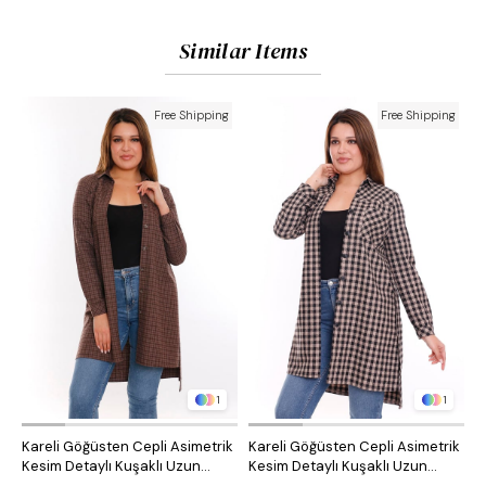
Similar Items
Free Shipping
Free Shipping
1
1
Kareli Göğüsten Cepli Asimetrik
Kareli Göğüsten Cepli Asimetrik
O
Kesim Detaylı Kuşaklı Uzun
Kesim Detaylı Kuşaklı Uzun
D
Dokuma Tunik Gömlek
Dokuma Tunik Gömlek