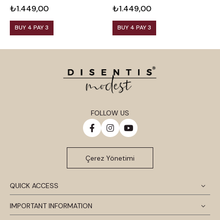
₺1.449,00
₺1.449,00
₺
BUY 4 PAY 3
BUY 4 PAY 3
FOLLOW US
Çerez Yönetimi
QUICK ACCESS
IMPORTANT INFORMATION