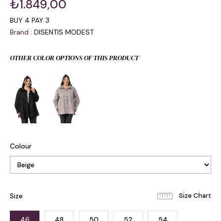
₺1.849,00
BUY 4 PAY 3
Brand
:
DISENTIS MODEST
OTHER COLOR OPTIONS OF THIS PRODUCT
Colour
Size
46
48
50
52
54