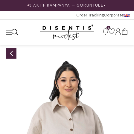
3 AKTİF KAMPANYA — GÖRÜNTÜLE
▼
Order Tracking
Corporate
4