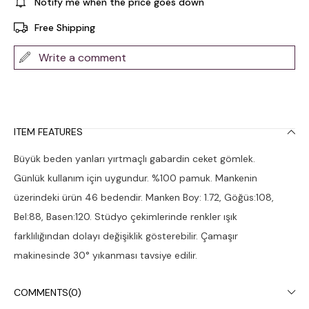
Notify me when the price goes down
Free Shipping
Write a comment
ITEM FEATURES
Büyük beden yanları yırtmaçlı gabardin ceket gömlek.
Günlük kullanım için uygundur. %100 pamuk. Mankenin
üzerindeki ürün 46 bedendir. Manken Boy: 1.72, Göğüs:108,
Bel:88, Basen:120. Stüdyo çekimlerinde renkler ışık
farklılığından dolayı değişiklik gösterebilir. Çamaşır
makinesinde 30° yıkanması tavsiye edilir.
COMMENTS
(0)