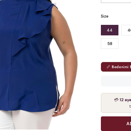
Size
44
4
58
📏 Bedenimi 
💳
12 ay