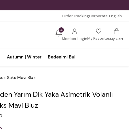
Order Tracking
Corporate
English
4
My Favorites
Member Login
My Cart
n
Autumn | Winter
Bedenimi Bul
suz Saks Mavi Bluz
en Yarım Dik Yaka Asimetrik Volanlı
ks Mavi Bluz
.0