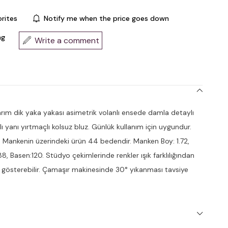
rites
Notify me when the price goes down
ng
Write a comment
ım dik yaka yakası asimetrik volanlı ensede damla detaylı
yanı yırtmaçlı kolsuz bluz. Günlük kullanım için uygundur.
 Mankenin üzerindeki ürün 44 bedendir. Manken Boy: 1.72,
8, Basen:120. Stüdyo çekimlerinde renkler ışık farklılığından
ik gösterebilir. Çamaşır makinesinde 30° yıkanması tavsiye