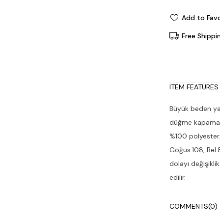
Add to Favo
Free Shippi
ITEM FEATURES
Büyük beden yar
düğme kapamalı 
%100 polyester.
Göğüs:108, Bel:8
dolayı değişikl
edilir.
COMMENTS
(0)