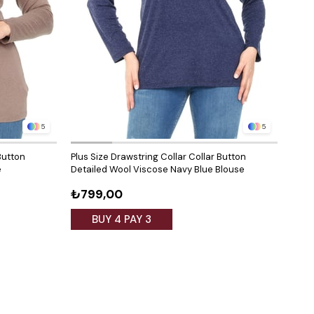
5
5
Button
Plus Size Drawstring Collar Collar Button
Plus 
e
Detailed Wool Viscose Navy Blue Blouse
Deta
₺799,00
₺79
BUY 4 PAY 3