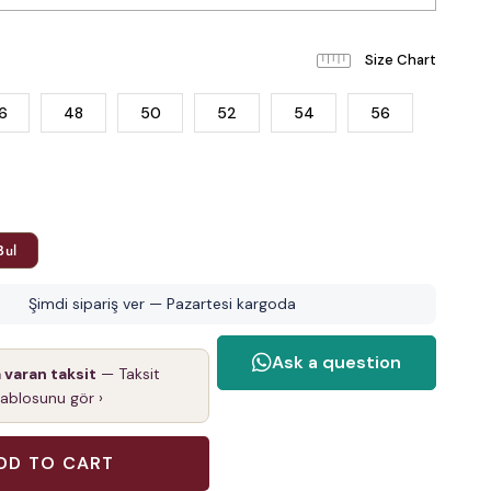
6
48
50
52
54
56
Bul
Şimdi sipariş ver — Pazartesi kargoda
a varan taksit
— Taksit
tablosunu gör ›