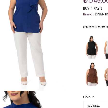
₺1.749,0
BUY 4 PAY 3
Brand
:
DISENT
OTHER COLOR O
Colour