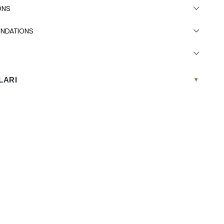
ONS
NDATIONS
LARI
▾