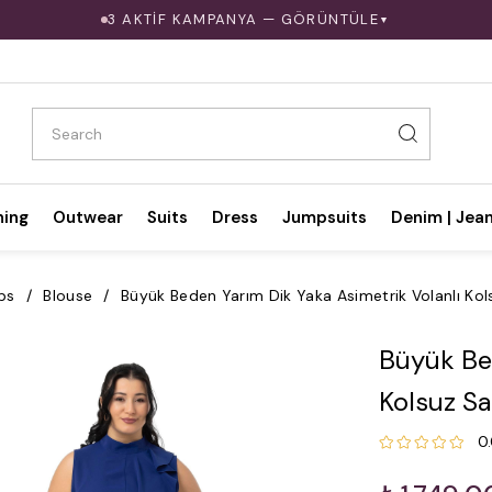
3 AKTİF KAMPANYA — GÖRÜNTÜLE
▼
hing
Outwear
Suits
Dress
Jumpsuits
Denim | Jea
ps
Blouse
Büyük Beden Yarım Dik Yaka Asimetrik Volanlı Kol
Büyük Bed
Kolsuz Sa
0