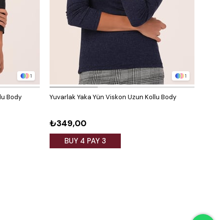
1
1
lu Body
Yuvarlak Yaka Yün Viskon Uzun Kollu Body
Yarım
Kahv
₺349,00
₺31
BUY 4 PAY 3