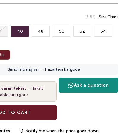
4
46
48
50
52
54
Bul
Şimdi sipariş ver — Pazartesi kargoda
a varan taksit
— Taksit
tablosunu gör ›
rites
Notify me when the price goes down