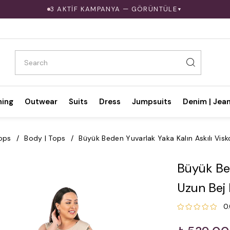
3 AKTİF KAMPANYA — GÖRÜNTÜLE
▼
hing
Outwear
Suits
Dress
Jumpsuits
Denim | Jea
ops
Body | Tops
Büyük Beden Yuvarlak Yaka Kalın Askılı Vis
Büyük Bed
Uzun Bej
0