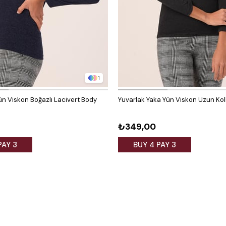
1
ün Viskon Boğazlı Lacivert Body
Yuvarlak Yaka Yün Viskon Uzun Kol
₺349,00
PAY 3
BUY 4 PAY 3