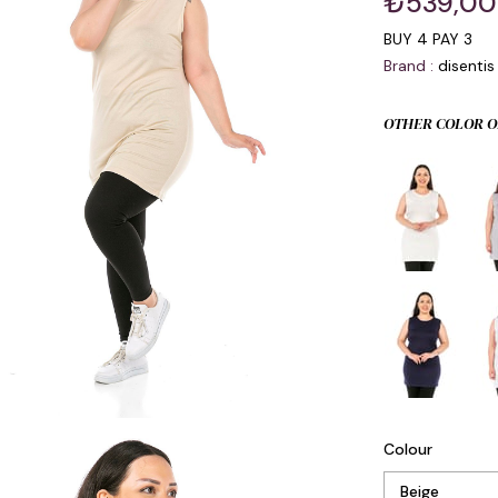
₺539,00
BUY 4 PAY 3
Brand
:
disentis
OTHER COLOR O
Colour