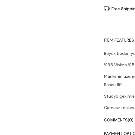
Free Shippi
ITEM FEATURES
Büyük beden yuv
%95 Viskon %5 
Mankenin üzerin
Basen:119.
Stüdyo çekimleri
Çamaşır makines
COMMENTS
(0)
PAYMENT OPTI