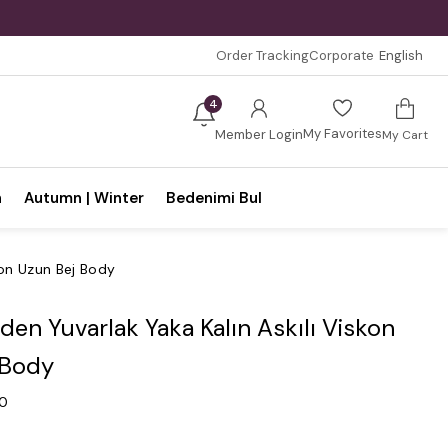
Order Tracking
Corporate
English
4
My Favorites
Member Login
My Cart
n
Autumn | Winter
Bedenimi Bul
kon Uzun Bej Body
en Yuvarlak Yaka Kalın Askılı Viskon
 Body
.0