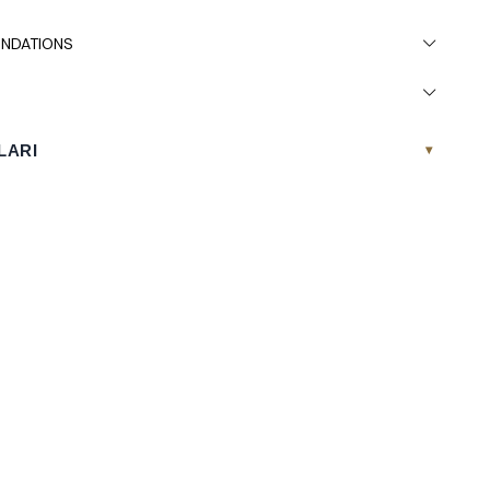
NDATIONS
LARI
▾