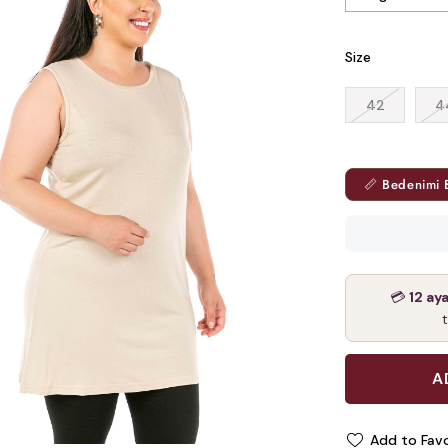
Size
42
4
📏 Bedenimi 
💳
12 ay
Add to Favo