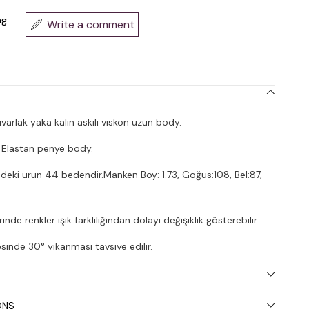
ng
Write a comment
arlak yaka kalın askılı viskon uzun body.
Elastan penye body.
deki ürün 44 bedendir.Manken Boy: 1.73, Göğüs:108, Bel:87,
nde renkler ışık farklılığından dolayı değişiklik gösterebilir.
inde 30° yıkanması tavsiye edilir.
ONS