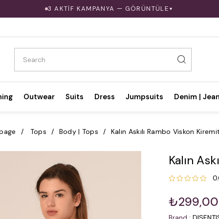
3 AKTİF KAMPANYA — GÖRÜNTÜLE
▼
hing
Outwear
Suits
Dress
Jumpsuits
Denim | Jea
page
Tops
Body | Tops
Kalın Askılı Rambo Viskon Kirem
Kalın Ask
0
₺299,00
Brand
:
DISENT