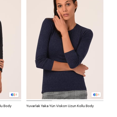
1
1
lu Body
Yuvarlak Yaka Yün Viskon Uzun Kollu Body
Yarım
Kahv