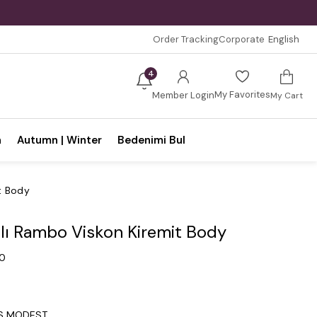
Order Tracking
Corporate
English
4
My Favorites
Member Login
My Cart
n
Autumn | Winter
Bedenimi Bul
it Body
ılı Rambo Viskon Kiremit Body
.0
IS MODEST