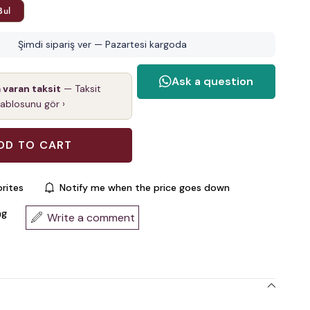
Bul
Şimdi sipariş ver — Pazartesi kargoda
a varan taksit
— Taksit
tablosunu gör ›
rites
Notify me when the price goes down
ng
Write a comment