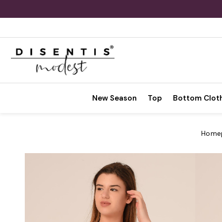
New Season
Top
Bottom Clot
Home