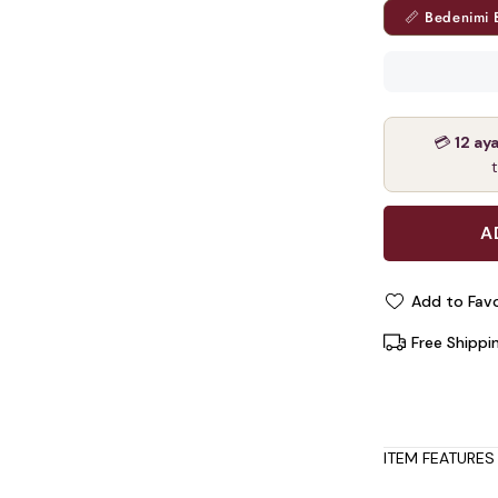
📏 Bedenimi 
💳
12 ay
Add to Favo
Free Shippi
ITEM FEATURES