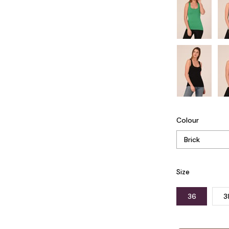
Colour
Size
36
3