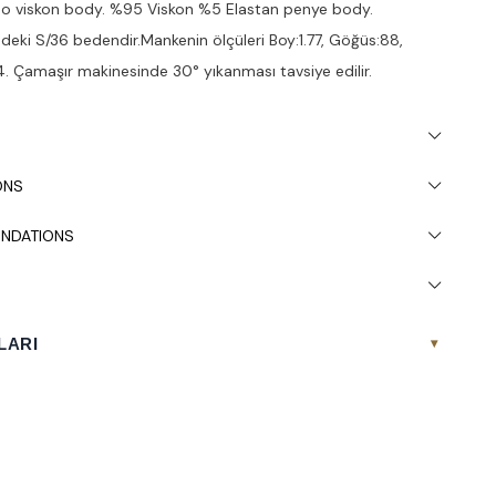
mbo viskon body. %95 Viskon %5 Elastan penye body.
deki S/36 bedendir.Mankenin ölçüleri Boy:1.77, Göğüs:88,
4. Çamaşır makinesinde 30° yıkanması tavsiye edilir.
ONS
NDATIONS
LARI
▾