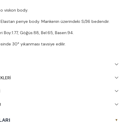
bo viskon body.
Elastan penye body. Mankenin üzerindeki S/36 bedendir.
i Boy:1.77, Göğüs:88, Bel:65, Basen:94.
inde 30° yıkanması tavsiye edilir.
KLERI
I
U
LARI
▾