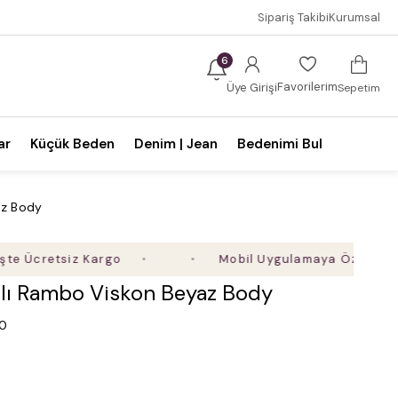
Sipariş Takibi
Kurumsal
6
Favorilerim
Üye Girişi
Sepetim
ar
Küçük Beden
Denim | Jean
Bedenimi Bul
az Body
retsiz Kargo
Mobil Uygulamaya Özel Ek %5 İndi
ılı Rambo Viskon Beyaz Body
.0