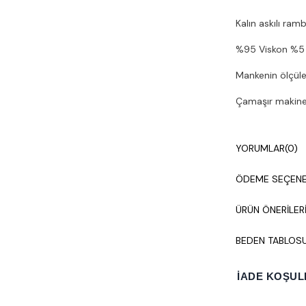
Kalın askılı ram
%95 Viskon %5 
Mankenin ölçüler
Çamaşır makines
YORUMLAR
(0)
ÖDEME SEÇENE
ÜRÜN ÖNERILER
BEDEN TABLOS
İADE KOŞUL