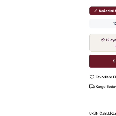
📏 Bedenimi 
1
💳
12 ay
Favorilere E
Kargo Beda
ÜRÜN ÖZELLIKLE