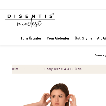
Tüm Ürünler
Yeni Gelenler
Üst Giyim
Alt G
Anasay
irim
Body'lerde 4 Al 3 Öde
2. Ür