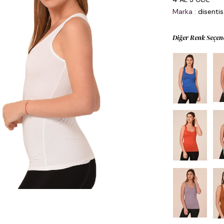
Marka
:
disentis
Diğer Renk Seçen