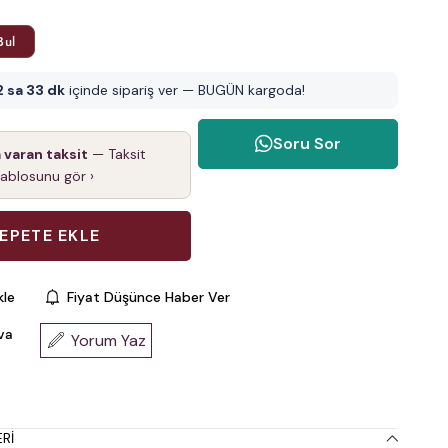
Bul
2 sa 33 dk
içinde sipariş ver — BUGÜN kargoda!
Soru Sor
a varan taksit
— Taksit
tablosunu gör ›
kle
Fiyat Düşünce Haber Ver
va
Yorum Yaz
RI