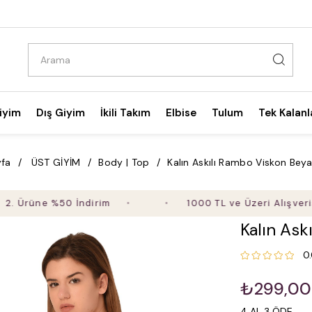
iyim
Dış Giyim
İkili Takım
Elbise
Tulum
Tek Kalanl
fa
ÜST GİYİM
Body | Top
Kalın Askılı Rambo Viskon Bey
üne %50 İndirim
1000 TL ve Üzeri Alışverişte Üc
Kalın Ask
0
₺299,00
4 AL 3 ÖDE