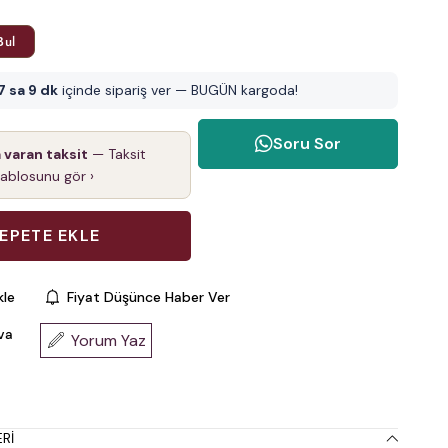
Bul
7 sa 9 dk
içinde sipariş ver — BUGÜN kargoda!
Soru Sor
a varan taksit
— Taksit
tablosunu gör ›
kle
Fiyat Düşünce Haber Ver
va
Yorum Yaz
RI