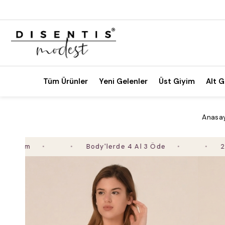
Tüm Ürünler
Yeni Gelenler
Üst Giyim
Alt G
Anasa
Body'lerde 4 Al 3 Öde
2. Ürüne 