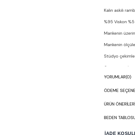
Kalın askılı ram
%95 Viskon %5 
Mankenin üzerin
Mankenin ölçüler
Stüdyo çekimleri
Çamaşır makines
YORUMLAR
(0)
ÖDEME SEÇENE
ÜRÜN ÖNERILER
BEDEN TABLOS
İADE KOŞUL