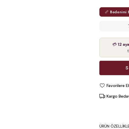
📏 Bedenimi 
💳
12 ay
Favorilere E
Kargo Beda
ÜRÜN ÖZELLIKLE