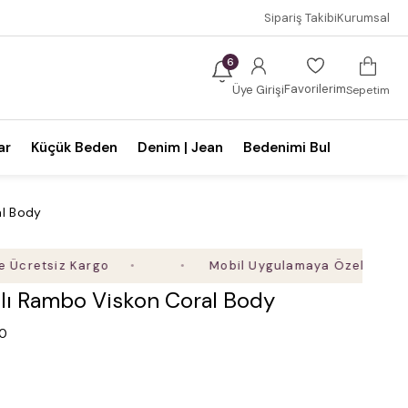
Sipariş Takibi
Kurumsal
6
Favorilerim
Üye Girişi
Sepetim
ar
Küçük Beden
Denim | Jean
Bedenimi Bul
al Body
iz Kargo
Mobil Uygulamaya Özel Ek %5 İndirim
ılı Rambo Viskon Coral Body
.0