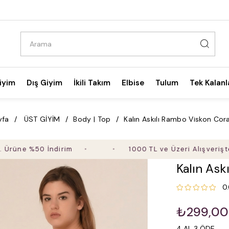
iyim
Dış Giyim
İkili Takım
Elbise
Tulum
Tek Kalanl
yfa
ÜST GİYİM
Body | Top
Kalın Askılı Rambo Viskon Cor
%50 İndirim
1000 TL ve Üzeri Alışverişte Ücrets
Kalın Ask
0
₺299,00
4 AL 3 ÖDE