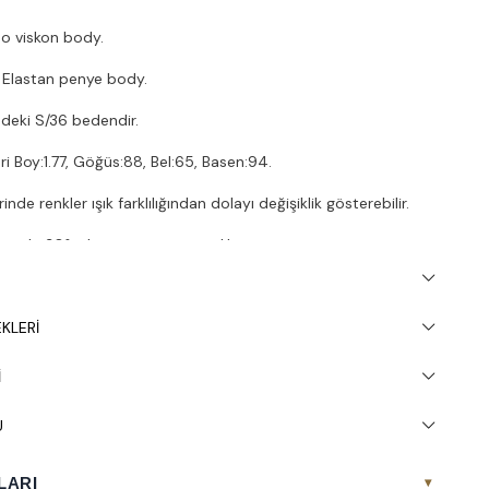
bo viskon body.
Elastan penye body.
deki S/36 bedendir.
i Boy:1.77, Göğüs:88, Bel:65, Basen:94.
nde renkler ışık farklılığından dolayı değişiklik gösterebilir.
inde 30° yıkanması tavsiye edilir.
KLERI
I
U
LARI
▾