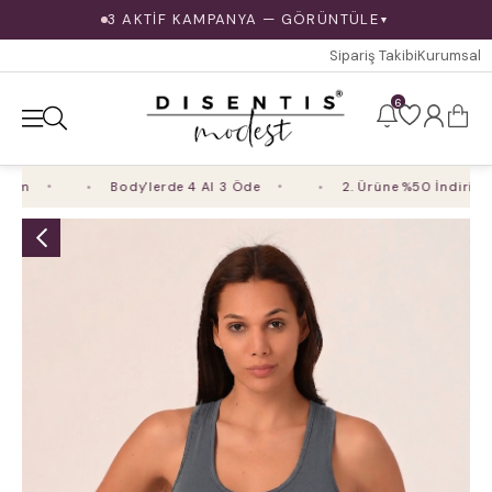
3 AKTİF KAMPANYA — GÖRÜNTÜLE
▼
Sipariş Takibi
Kurumsal
6
m
Body'lerde 4 Al 3 Öde
2. Ürüne %50 İndirim