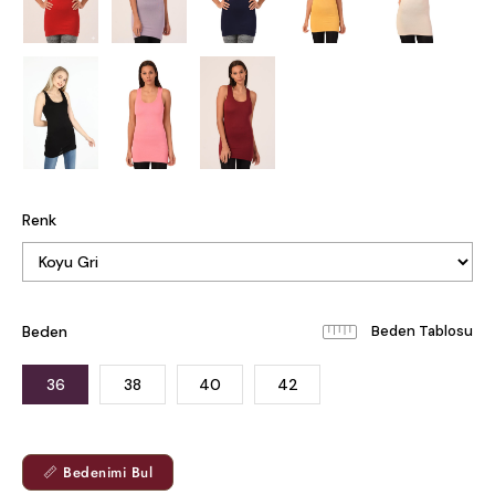
Renk
Beden
Beden Tablosu
36
38
40
42
📏 Bedenimi Bul