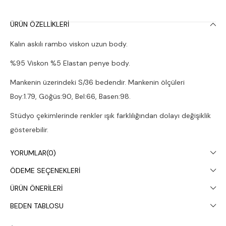
ÜRÜN ÖZELLIKLERI
Kalın askılı rambo viskon uzun body.
%95 Viskon %5 Elastan penye body.
Mankenin üzerindeki S/36 bedendir. Mankenin ölçüleri
Boy:1.79, Göğüs:90, Bel:66, Basen:98.
Stüdyo çekimlerinde renkler ışık farklılığından dolayı değişiklik
gösterebilir.
Çamaşır makinesinde 30° yıkanması tavsiye edilir.
YORUMLAR
(0)
ÖDEME SEÇENEKLERI
ÜRÜN ÖNERILERI
BEDEN TABLOSU