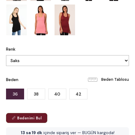
Renk
Beden
Beden Tablosu
36
38
40
42
📏 Bedenimi Bul
13 sa 19 dk
içinde sipariş ver — BUGÜN kargoda!