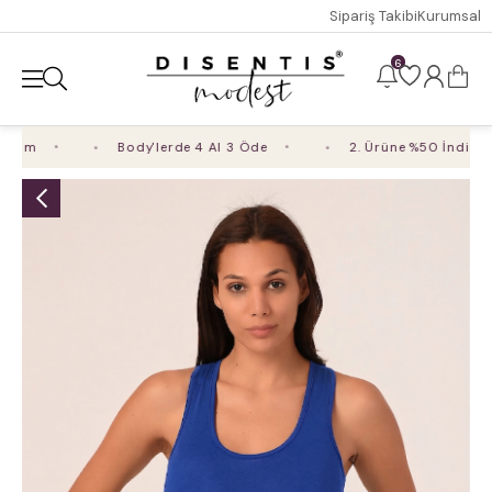
Sipariş Takibi
Kurumsal
6
im
Body'lerde 4 Al 3 Öde
2. Ürüne %50 İndirim