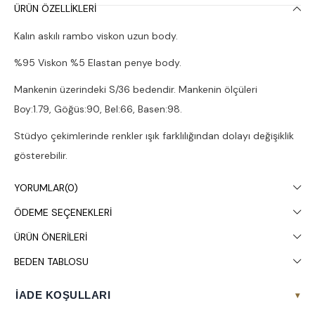
ÜRÜN ÖZELLIKLERI
Kalın askılı rambo viskon uzun body.
%95 Viskon %5 Elastan penye body.
Mankenin üzerindeki S/36 bedendir. Mankenin ölçüleri
Boy:1.79, Göğüs:90, Bel:66, Basen:98.
Stüdyo çekimlerinde renkler ışık farklılığından dolayı değişiklik
gösterebilir.
Çamaşır makinesinde 30° yıkanması tavsiye edilir.
YORUMLAR
(0)
ÖDEME SEÇENEKLERI
ÜRÜN ÖNERILERI
BEDEN TABLOSU
İADE KOŞULLARI
▾