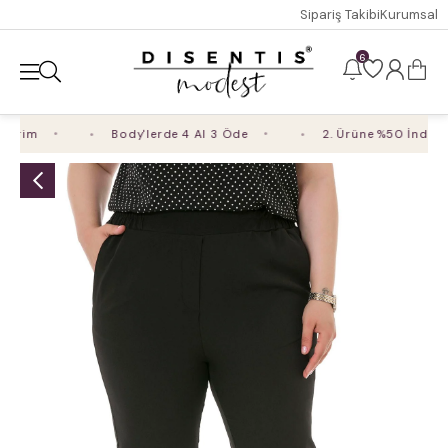
Sipariş Takibi
Kurumsal
6
irim
Body'lerde 4 Al 3 Öde
2. Ürüne %50 İndirim