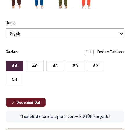
Renk
Beden
Beden Tablosu
44
46
48
50
52
54
📏 Bedenimi Bul
11 sa 59 dk
içinde sipariş ver — BUGÜN kargoda!