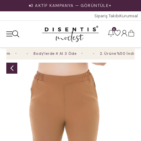
3 AKTİF KAMPANYA — GÖRÜNTÜLE
▼
Sipariş Takibi
Kurumsal
6
rim
Body'lerde 4 Al 3 Öde
2. Ürüne %50 İndirim