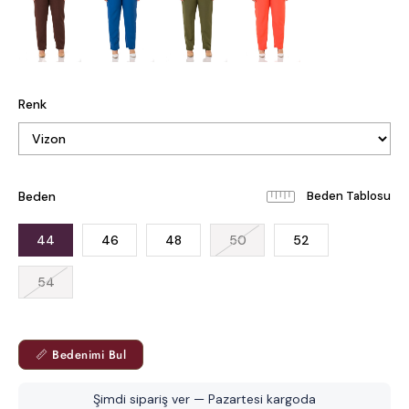
Renk
Beden
Beden Tablosu
44
46
48
50
52
54
📏 Bedenimi Bul
Şimdi sipariş ver — Pazartesi kargoda