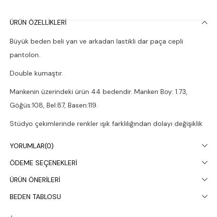
ÜRÜN ÖZELLIKLERI
Büyük beden beli yan ve arkadan lastikli dar paça cepli
pantolon.
Double kumaştır.
Mankenin üzerindeki ürün 44 bedendir. Manken Boy: 1.73,
Göğüs:108, Bel:87, Basen:119.
Stüdyo çekimlerinde renkler ışık farklılığından dolayı değişiklik
gösterebilir.
YORUMLAR
(0)
Çamaşır makinesinde 30° yıkanması tavsiye edilir.
ÖDEME SEÇENEKLERI
ÜRÜN ÖNERILERI
BEDEN TABLOSU