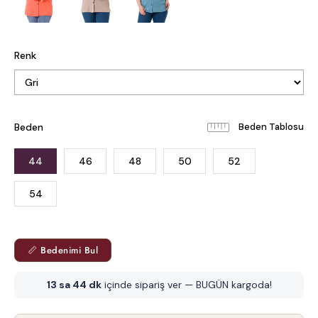
Renk
Beden
Beden Tablosu
44
46
48
50
52
54
📏 Bedenimi Bul
13 sa 44 dk
içinde sipariş ver — BUGÜN kargoda!