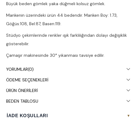
Büyük beden gömlek yaka düğmeli kolsuz gömlek.
Mankenin üzerindeki ürün 44 bedendir. Manken Boy: 1.73,
Göğüs:108, Bel:87, Basen:119.
Stüdyo çekimlerinde renkler ışık farklılığından dolayı değişiklik
gösterebilir.
Çamaşır makinesinde 30° yıkanması tavsiye edilir.
YORUMLAR
(0)
ÖDEME SEÇENEKLERI
ÜRÜN ÖNERILERI
BEDEN TABLOSU
İADE KOŞULLARI
▾