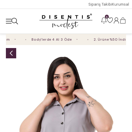
Sipariş Takibi
Kurumsal
6
rim
Body'lerde 4 Al 3 Öde
2. Ürüne %50 İndirim