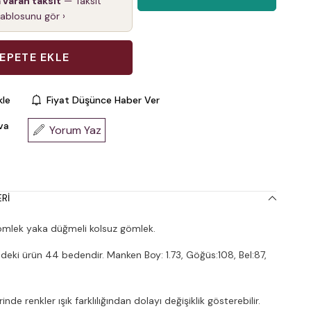
a varan taksit
— Taksit
tablosunu gör ›
kle
Fiyat Düşünce Haber Ver
va
Yorum Yaz
RI
mlek yaka düğmeli kolsuz gömlek.
deki ürün 44 bedendir. Manken Boy: 1.73, Göğüs:108, Bel:87,
nde renkler ışık farklılığından dolayı değişiklik gösterebilir.