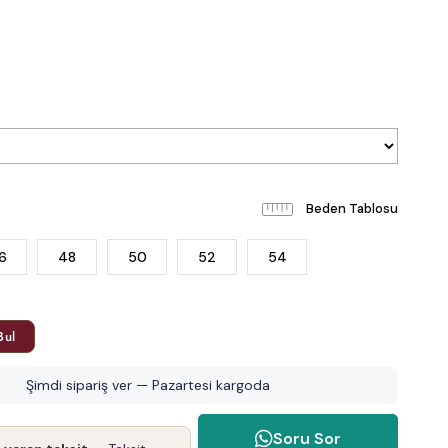
Beden Tablosu
6
48
50
52
54
Bul
Şimdi sipariş ver — Pazartesi kargoda
Soru Sor