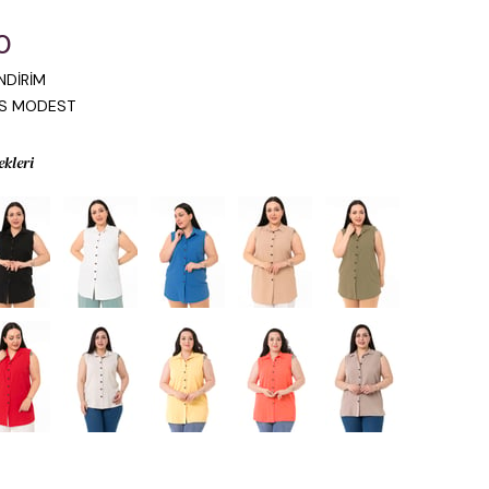
0
NDİRİM
IS MODEST
ekleri