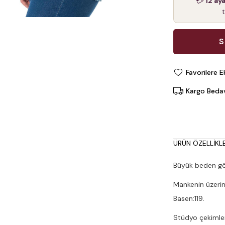
💳
12 ay
Favorilere E
Kargo Beda
ÜRÜN ÖZELLIKLE
Büyük beden gö
Mankenin üzerin
Basen:119.
Stüdyo çekimleri