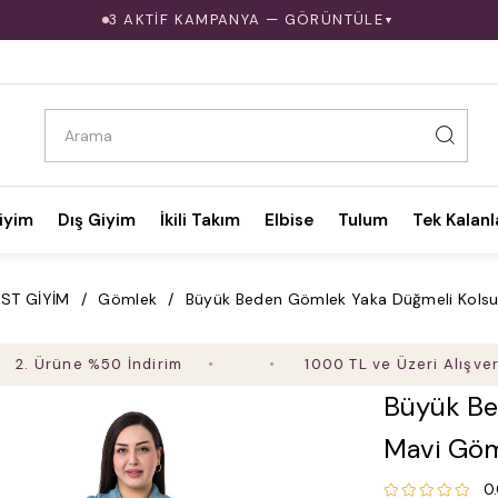
3 AKTİF KAMPANYA — GÖRÜNTÜLE
▼
iyim
Dış Giyim
İkili Takım
Elbise
Tulum
Tek Kalanl
ST GİYİM
Gömlek
Büyük Beden Gömlek Yaka Düğmeli Kols
üne %50 İndirim
1000 TL ve Üzeri Alışverişte Üc
Büyük Be
Mavi Gö
0