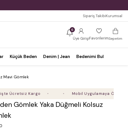
Sipariş Takibi
Kurumsal
6
Favorilerim
Üye Girişi
Sepetim
ar
Küçük Beden
Denim | Jean
Bedenimi Bul
uz Mavi Gömlek
retsiz Kargo
Mobil Uygulamaya Özel Ek %5 İndi
den Gömlek Yaka Düğmeli Kolsuz
mlek
.0