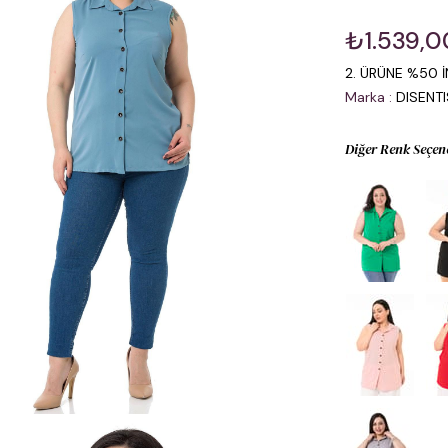
₺1.539,0
2. ÜRÜNE %50 İ
Marka
:
DISENT
Diğer Renk Seçen