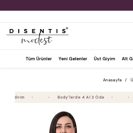
Tüm Ürünler
Yeni Gelenler
Üst Giyim
Alt G
Anasayfa
Ü
irim
Body'lerde 4 Al 3 Öde
2. Ür