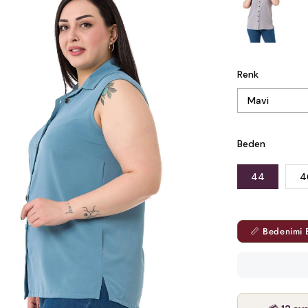
Renk
Beden
44
4
📏 Bedenimi 