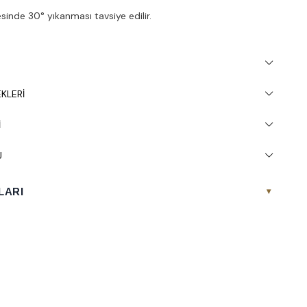
inde 30° yıkanması tavsiye edilir.
KLERI
I
U
LARI
▾