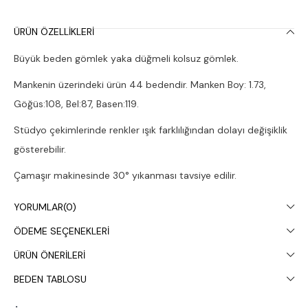
ÜRÜN ÖZELLIKLERI
Büyük beden gömlek yaka düğmeli kolsuz gömlek.
Mankenin üzerindeki ürün 44 bedendir. Manken Boy: 1.73,
Göğüs:108, Bel:87, Basen:119.
Stüdyo çekimlerinde renkler ışık farklılığından dolayı değişiklik
gösterebilir.
Çamaşır makinesinde 30° yıkanması tavsiye edilir.
YORUMLAR
(0)
ÖDEME SEÇENEKLERI
ÜRÜN ÖNERILERI
BEDEN TABLOSU