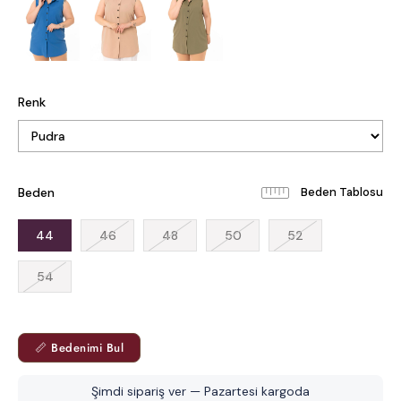
Renk
Beden
Beden Tablosu
44
46
48
50
52
54
📏 Bedenimi Bul
Şimdi sipariş ver — Pazartesi kargoda