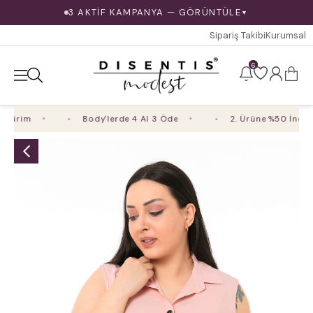
3 AKTİF KAMPANYA — GÖRÜNTÜLE
▼
Sipariş Takibi
Kurumsal
6
irim
Body'lerde 4 Al 3 Öde
2. Ürüne %50 İndirim