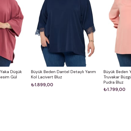
Yaka Düşük
Büyük Beden Dantel Detaylı Yarım
Büyük Beden Y
Kesim Gül
Kol Lacivert Bluz
Truvakar Büzg
Pudra Bluz
₺1.899,00
₺1.799,00