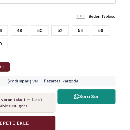
Beden Tablosu
6
48
50
52
54
56
0
Bul
Şimdi sipariş ver — Pazartesi kargoda
Soru Sor
a varan taksit
— Taksit
tablosunu gör ›