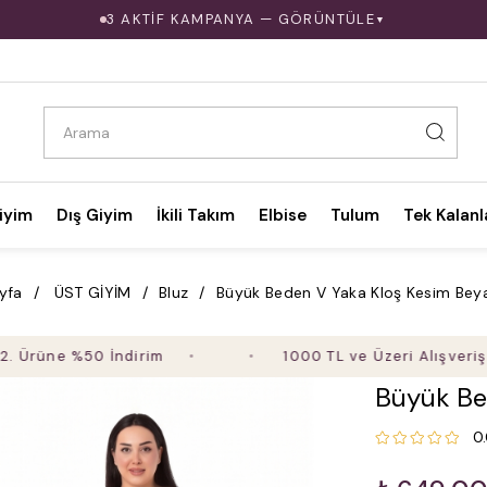
3 AKTİF KAMPANYA — GÖRÜNTÜLE
▼
iyim
Dış Giyim
İkili Takım
Elbise
Tulum
Tek Kalanl
yfa
ÜST GİYİM
Bluz
Büyük Beden V Yaka Kloş Kesim Beya
 %50 İndirim
1000 TL ve Üzeri Alışverişte Ücret
Büyük Be
0