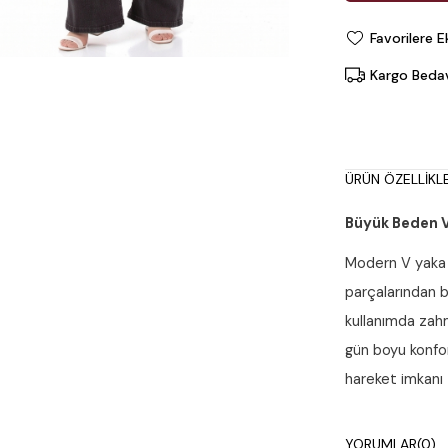
Favorilere E
Kargo Beda
ÜRÜN ÖZELLIKLE
Büyük Beden V
Modern V yaka 
parçalarından b
kullanımda zahm
gün boyu konfo
hareket imkanı 
Ürün Detayları
YORUMLAR
(0)