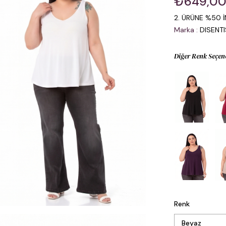
₺649,0
2. ÜRÜNE %50 İ
Marka
:
DISENT
Diğer Renk Seçen
Renk