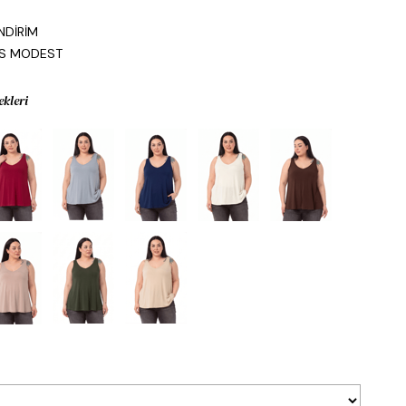
0
NDİRİM
IS MODEST
ekleri