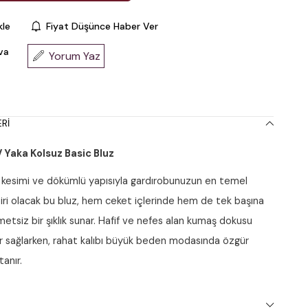
kle
Fiyat Düşünce Haber Ver
va
Yorum Yaz
RI
 Yaka Kolsuz Basic Bluz
kesimi ve dökümlü yapısıyla gardırobunuzun en temel
iri olacak bu bluz, hem ceket içlerinde hem de tek başına
etsiz bir şıklık sunar. Hafif ve nefes alan kumaş dokusu
r sağlarken, rahat kalıbı büyük beden modasında özgür
tanır.
 ve Teknik Özellikler