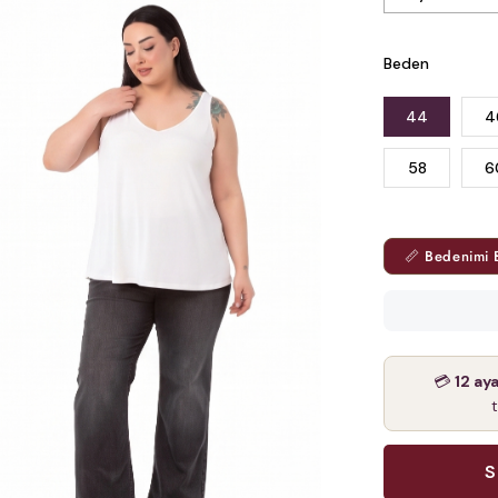
Beden
44
4
58
6
📏 Bedenimi 
💳
12 ay