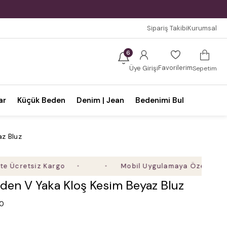
Sipariş Takibi
Kurumsal
6
Favorilerim
Üye Girişi
Sepetim
ar
Küçük Beden
Denim | Jean
Bedenimi Bul
z Bluz
siz Kargo
Mobil Uygulamaya Özel Ek %5 İndirim
den V Yaka Kloş Kesim Beyaz Bluz
.0