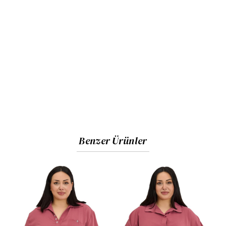
minimalist bitişler ve pürüzsüz yüzey.
Kullanım:
İnce yapısı sayesinde katmanlı kombinlere
(ceket, hırka içi) uygundur; günlük, ofis ve sosyal
aktiviteler için ideal bir kurtarıcıdır.
Kumaş ve Beden Bilgisi
Kumaş İçeriği:
%95 viskon %5 likra. Yumuşak dokulu
viskon örme kumaş (Yüksek esneme kabiliyeti,
terletmeyen ve nefes alan yapı).
Benzer Ürünler
Görseldeki Ürün Bedeni:
44
Manken Ölçüleri:
Boy:
1.73 cm
Göğüs:
108 cm |
Bel:
87 cm |
Basen:
119 cm