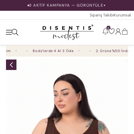
3 AKTİF KAMPANYA — GÖRÜNTÜLE
▼
Sipariş Takibi
Kurumsal
6
rim
Body'lerde 4 Al 3 Öde
2. Ürüne %50 İndirim