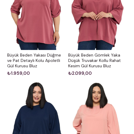
Bakım ve Uyarılar
Yıkama:
Ürünün formunu ve esnekliğini uzun süre
koruması için çamaşır makinesinde 30°C’de
yıkanması tavsiye edilir.
Renk Notu:
Stüdyo çekimlerinde renkler, ışık
farklılığından dolayı küçük ton değişiklikleri
Büyük Beden Yakası Düğme
Büyük Beden Gömlek Yaka
gösterebilir.
ve Pat Detaylı Kolu Apoletli
Düşük Truvakar Kollu Rahat
Gül Kurusu Bluz
Kesim Gül Kurusu Bluz
₺1.959,00
₺2.099,00