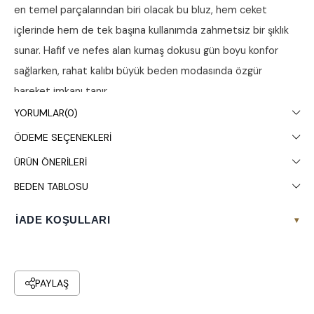
en temel parçalarından biri olacak bu bluz, hem ceket
içlerinde hem de tek başına kullanımda zahmetsiz bir şıklık
sunar. Hafif ve nefes alan kumaş dokusu gün boyu konfor
sağlarken, rahat kalıbı büyük beden modasında özgür
hareket imkanı tanır.
YORUMLAR
(0)
Ürün Detayları ve Teknik Özellikler
ÖDEME SEÇENEKLERI
Yaka ve Kol:
Zarif bir derinliğe sahip V yaka
ÜRÜN ÖNERILERI
tasarımıyla boyun hattını daha uzun gösterir; kolsuz
BEDEN TABLOSU
(geniş askılı) yapısı ile ferah bir kullanım sunar.
Kesim:
Vücut hatlarını nazikçe takip eden ancak
İADE KOŞULLARI
▾
yapışmayan dökümlü (loose fit) kesim.
Boy:
Kalça hizasına kadar inen, tayt ve jean
PAYLAŞ
pantolonlarla uyumlu ideal uzunluk.
Tasarım:
Sadelikten gelen şıklığı ön plana çıkaran