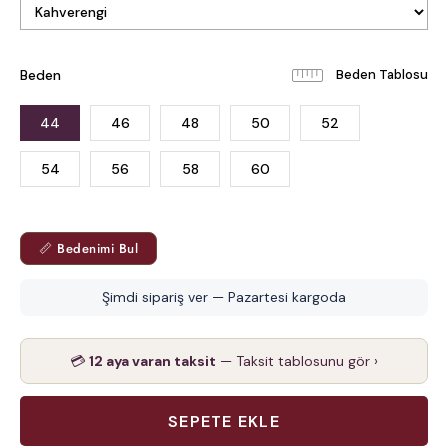
Beden
Beden Tablosu
44
46
48
50
52
54
56
58
60
📏 Bedenimi Bul
Şimdi sipariş ver — Pazartesi kargoda
💳
12 aya varan taksit
— Taksit tablosunu gör ›