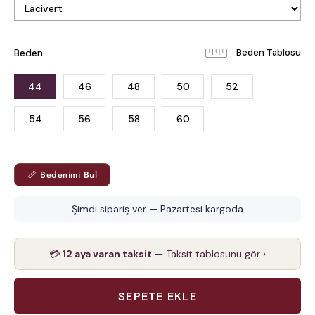
Beden
Beden Tablosu
44
46
48
50
52
54
56
58
60
📏 Bedenimi Bul
Şimdi sipariş ver — Pazartesi kargoda
💳
12 aya varan taksit
— Taksit tablosunu gör ›