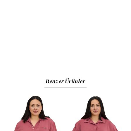
minimalist bitişler ve pürüzsüz yüzey.
Kullanım:
İnce yapısı sayesinde katmanlı kombinlere
(ceket, hırka içi) uygundur; günlük, ofis ve sosyal
aktiviteler için ideal bir kurtarıcıdır.
Kumaş ve Beden Bilgisi
Kumaş İçeriği:
%95 viskon %5 likra. Yumuşak dokulu
viskon örme kumaş (Yüksek esneme kabiliyeti,
terletmeyen ve nefes alan yapı).
Benzer Ürünler
Görseldeki Ürün Bedeni:
44
Manken Ölçüleri:
Boy:
1.73 cm
Göğüs:
108 cm |
Bel:
87 cm |
Basen:
119 cm