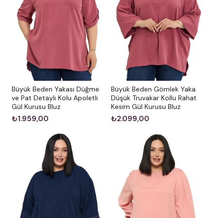
Bakım ve Uyarılar
Yıkama:
Ürünün formunu ve esnekliğini uzun süre
koruması için çamaşır makinesinde 30°C’de
yıkanması tavsiye edilir.
Renk Notu:
Stüdyo çekimlerinde renkler, ışık
farklılığından dolayı küçük ton değişiklikleri
Büyük Beden Yakası Düğme
Büyük Beden Gömlek Yaka
gösterebilir.
ve Pat Detaylı Kolu Apoletli
Düşük Truvakar Kollu Rahat
Gül Kurusu Bluz
Kesim Gül Kurusu Bluz
₺1.959,00
₺2.099,00