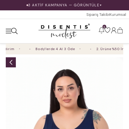
3 AKTİF KAMPANYA — GÖRÜNTÜLE
▼
Sipariş Takibi
Kurumsal
6
irim
Body'lerde 4 Al 3 Öde
2. Ürüne %50 İndirim