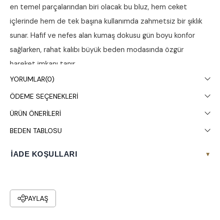
en temel parçalarından biri olacak bu bluz, hem ceket
içlerinde hem de tek başına kullanımda zahmetsiz bir şıklık
sunar. Hafif ve nefes alan kumaş dokusu gün boyu konfor
sağlarken, rahat kalıbı büyük beden modasında özgür
hareket imkanı tanır.
YORUMLAR
(0)
Ürün Detayları ve Teknik Özellikler
ÖDEME SEÇENEKLERI
Yaka ve Kol:
Zarif bir derinliğe sahip V yaka
ÜRÜN ÖNERILERI
tasarımıyla boyun hattını daha uzun gösterir; kolsuz
BEDEN TABLOSU
(geniş askılı) yapısı ile ferah bir kullanım sunar.
Kesim:
Vücut hatlarını nazikçe takip eden ancak
İADE KOŞULLARI
▾
yapışmayan dökümlü (loose fit) kesim.
Boy:
Kalça hizasına kadar inen, tayt ve jean
PAYLAŞ
pantolonlarla uyumlu ideal uzunluk.
Tasarım:
Sadelikten gelen şıklığı ön plana çıkaran