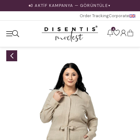
3 AKTİF KAMPANYA — GÖRÜNTÜLE
▼
Order Tracking
Corporate
4