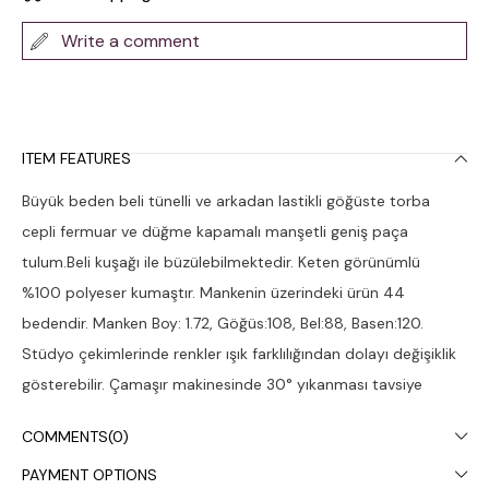
Write a comment
ITEM FEATURES
Büyük beden beli tünelli ve arkadan lastikli göğüste torba
cepli fermuar ve düğme kapamalı manşetli geniş paça
tulum.Beli kuşağı ile büzülebilmektedir. Keten görünümlü
%100 polyeser kumaştır. Mankenin üzerindeki ürün 44
bedendir. Manken Boy: 1.72, Göğüs:108, Bel:88, Basen:120.
Stüdyo çekimlerinde renkler ışık farklılığından dolayı değişiklik
gösterebilir. Çamaşır makinesinde 30° yıkanması tavsiye
edilir.
COMMENTS
(0)
PAYMENT OPTIONS