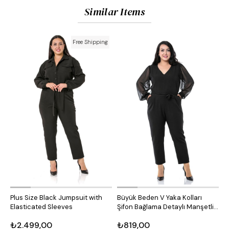
Similar Items
Free Shipping
Plus Size Black Jumpsuit with
Büyük Beden V Yaka Kolları
B
Elasticated Sleeves
Şifon Bağlama Detaylı Manşetli
U
Cepli Kuşaklı Siyah Kadın Tulum
S
₺2.499,00
₺819,00
₺