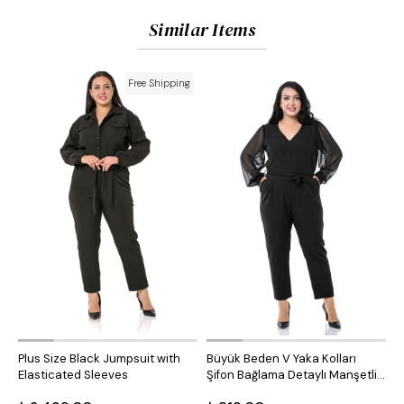
Similar Items
Free Shipping
Plus Size Black Jumpsuit with
Büyük Beden V Yaka Kolları
B
Elasticated Sleeves
Şifon Bağlama Detaylı Manşetli
U
Cepli Kuşaklı Siyah Kadın Tulum
S