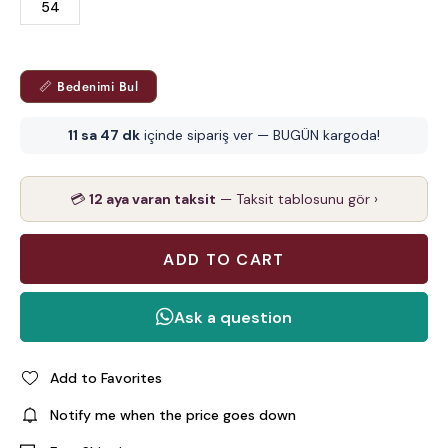
54
📏 Bedenimi Bul
11 sa 47 dk
içinde sipariş ver — BUGÜN kargoda!
💳
12 aya varan taksit
— Taksit tablosunu gör ›
Add to Favorites
Notify me when the price goes down