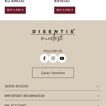
₺2.499,00
₺819,00
₺
BUY 4 PAY 3
BUY 4 PAY 3
FOLLOW US
Çerez Yönetimi
QUICK ACCESS
IMPORTANT INFORMATION
MY ACCOUNT