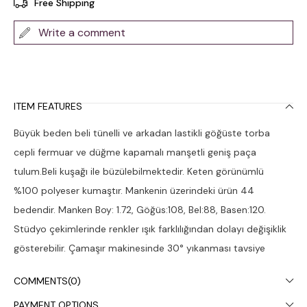
Free Shipping
Write a comment
ITEM FEATURES
Büyük beden beli tünelli ve arkadan lastikli göğüste torba
cepli fermuar ve düğme kapamalı manşetli geniş paça
tulum.Beli kuşağı ile büzülebilmektedir. Keten görünümlü
%100 polyeser kumaştır. Mankenin üzerindeki ürün 44
bedendir. Manken Boy: 1.72, Göğüs:108, Bel:88, Basen:120.
Stüdyo çekimlerinde renkler ışık farklılığından dolayı değişiklik
gösterebilir. Çamaşır makinesinde 30° yıkanması tavsiye
edilir.
COMMENTS
(0)
PAYMENT OPTIONS