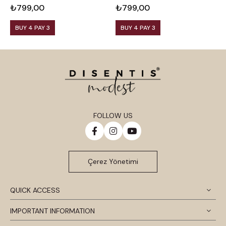
₺799,00
₺799,00
₺
BUY 4 PAY 3
BUY 4 PAY 3
FOLLOW US
Çerez Yönetimi
QUICK ACCESS
IMPORTANT INFORMATION