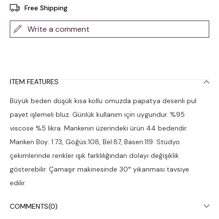
Free Shipping
Write a comment
ITEM FEATURES
Büyük beden düşük kısa kollu omuzda papatya desenli pul
payet işlemeli bluz. Günlük kullanım için uygundur. %95
viscose %5 likra. Mankenin üzerindeki ürün 44 bedendir.
Manken Boy: 1.73, Göğüs:108, Bel:87, Basen:119. Stüdyo
çekimlerinde renkler ışık farklılığından dolayı değişiklik
gösterebilir. Çamaşır makinesinde 30° yıkanması tavsiye
edilir.
COMMENTS
(0)