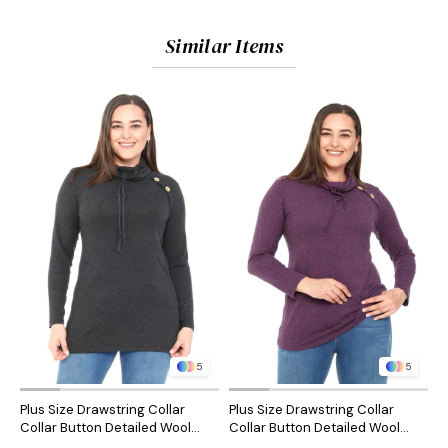
Similar Items
5
5
Plus Size Drawstring Collar
Plus Size Drawstring Collar
P
Collar Button Detailed Wool
Collar Button Detailed Wool
C
Viscose Black Blouse
Viscose Plum Blouse
V