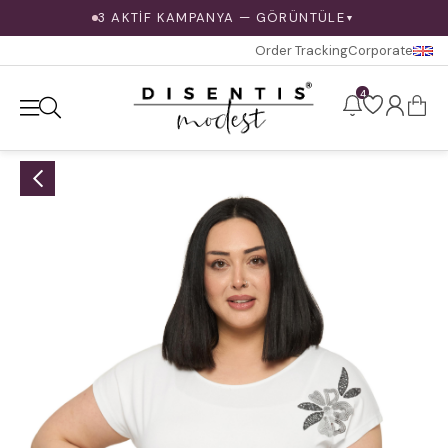
3 AKTİF KAMPANYA — GÖRÜNTÜLE
▼
Order Tracking
Corporate
4