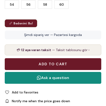
54
56
58
60
📏 Bedenimi Bul
Şimdi sipariş ver — Pazartesi kargoda
💳
12 aya varan taksit
— Taksit tablosunu gör ›
Add to Favorites
Notify me when the price goes down