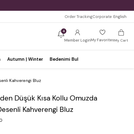
Order Tracking
Corporate
English
4
My Favorites
Member Login
My Cart
n
Autumn | Winter
Bedenimi Bul
nli Kahverengi Bluz
den Düşük Kısa Kollu Omuzda
esenli Kahverengi Bluz
.0