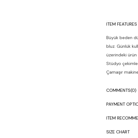
ITEM FEATURES
Büyük beden düş
bluz. Günlük ku
üzerindeki ürün
Stüdyo çekimleri
Çamaşır makines
COMMENTS
(0)
PAYMENT OPTI
ITEM RECOMME
SIZE CHART