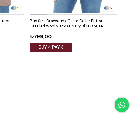
5
5
Button
Plus Size Drawstring Collar Collar Button
Plus 
e
Detailed Wool Viscose Navy Blue Blouse
Deta
₺799,00
₺79
BUY 4 PAY 3