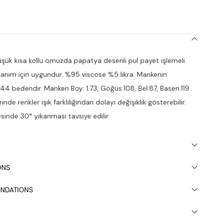
ük kısa kollu omuzda papatya desenli pul payet işlemeli
llanım için uygundur. %95 viscose %5 likra. Mankenin
 44 bedendir. Manken Boy: 1.73, Göğüs:108, Bel:87, Basen:119.
nde renkler ışık farklılığından dolayı değişiklik gösterebilir.
inde 30° yıkanması tavsiye edilir.
ONS
NDATIONS