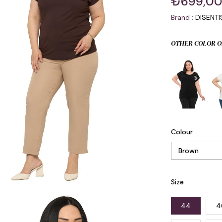
₺699,0
Brand
:
DISENT
OTHER COLOR O
Colour
Size
44
4