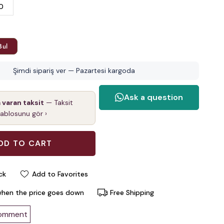
0
Bul
Şimdi sipariş ver — Pazartesi kargoda
a varan taksit
— Taksit
tablosunu gör ›
ck
Add to Favorites
when the price goes down
Free Shipping
comment