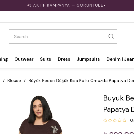
3 AKTİF KAMPANYA — GÖRÜNTÜLE
▼
hing
Outwear
Suits
Dress
Jumpsuits
Denim | Jea
Blouse
Büyük Beden Düşük Kısa Kollu Omuzda Papatya Dese
Büyük Be
Papatya D
0