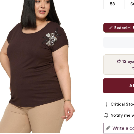
58
6
📏 Bedenimi 
💳
12 ay
Critical Sto
Notify me 
Write a 