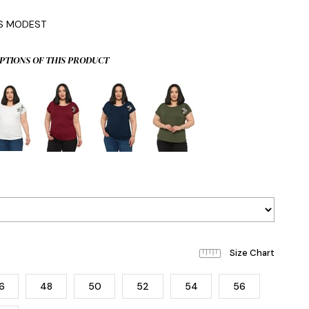
0
IS MODEST
PTIONS OF THIS PRODUCT
6
48
50
52
54
56