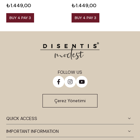
₺1.449,00
₺1.449,00
₺
BUY 4 PAY 3
BUY 4 PAY 3
FOLLOW US
Çerez Yönetimi
QUICK ACCESS
IMPORTANT INFORMATION