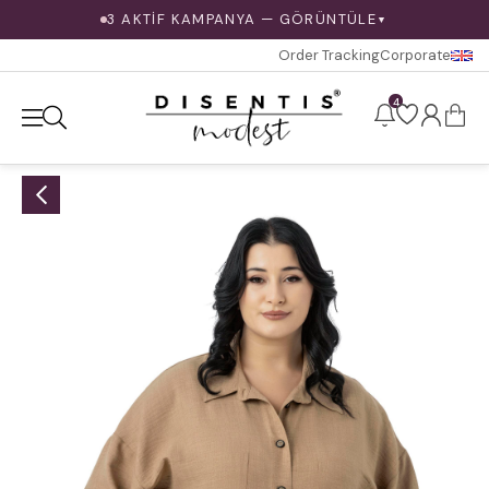
3 AKTİF KAMPANYA — GÖRÜNTÜLE
▼
Order Tracking
Corporate
4