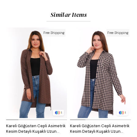
Similar Items
Free Shipping
Free Shipping
1
1
Kareli Göğüsten Cepli Asimetrik
Kareli Göğüsten Cepli Asimetrik
O
Kesim Detaylı Kuşaklı Uzun
Kesim Detaylı Kuşaklı Uzun
D
Dokuma Tunik Gömlek
Dokuma Tunik Gömlek