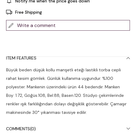
Notify me when the price goes down
Free Shipping
Write a comment
ITEM FEATURES
Büyük beden düşük kollu manşetli eteği lastikli torba cepli
rahat kesim gömlek. Günlük kullanıma uygundur. %100
polyester. Mankenin üzerindeki ürün 44 bedendir. Manken
Boy: 1.72, Göğüs:108, Bel:88, Basen:120. Stüdyo çekimlerinde
renkler ışık farklılığından dolayı değişiklik gösterebilir. Çamaşır
makinesinde 30° yıkanması tavsiye edilir.
COMMENTS
(0)