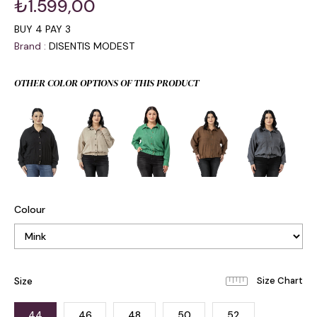
₺1.599,00
BUY 4 PAY 3
Brand
:
DISENTIS MODEST
OTHER COLOR OPTIONS OF THIS PRODUCT
Colour
Size
44
46
48
50
52