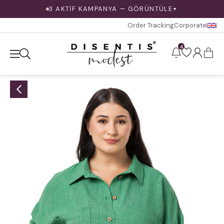
3 AKTİF KAMPANYA — GÖRÜNTÜLE
▼
Order Tracking
Corporate
4