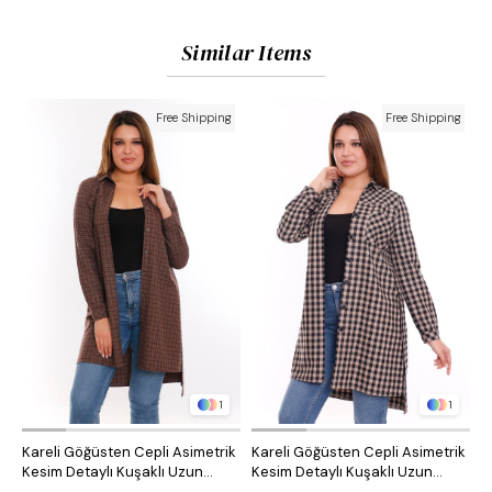
Similar Items
Free Shipping
Free Shipping
1
1
Kareli Göğüsten Cepli Asimetrik
Kareli Göğüsten Cepli Asimetrik
O
Kesim Detaylı Kuşaklı Uzun
Kesim Detaylı Kuşaklı Uzun
D
Dokuma Tunik Gömlek
Dokuma Tunik Gömlek