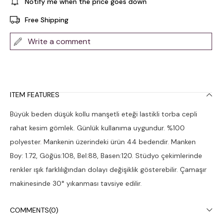
Notify me when the price goes down
Free Shipping
Write a comment
ITEM FEATURES
Büyük beden düşük kollu manşetli eteği lastikli torba cepli
rahat kesim gömlek. Günlük kullanıma uygundur. %100
polyester. Mankenin üzerindeki ürün 44 bedendir. Manken
Boy: 1.72, Göğüs:108, Bel:88, Basen:120. Stüdyo çekimlerinde
renkler ışık farklılığından dolayı değişiklik gösterebilir. Çamaşır
makinesinde 30° yıkanması tavsiye edilir.
COMMENTS
(0)