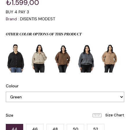
₺1.599,00
BUY 4 PAY 3
Brand
:
DISENTIS MODEST
OTHER COLOR OPTIONS OF THIS PRODUCT
Colour
Size
44
46
48
50
52