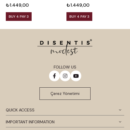
₺1.449,00
₺1.449,00
₺
BUY 4 PAY 3
BUY 4 PAY 3
FOLLOW US
Çerez Yönetimi
QUICK ACCESS
IMPORTANT INFORMATION