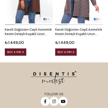
1
1
Kareli Göğüsten Cepli Asimetrik
Kareli Göğüsten Cepli Asimetrik
O
Kesim Detaylı Kuşaklı Uzun
Kesim Detaylı Kuşaklı Uzun
D
Dokuma Tunik Gömlek
Dokuma Tunik Gömlek
₺1.449,00
₺1.449,00
₺
BUY 4 PAY 3
BUY 4 PAY 3
FOLLOW US