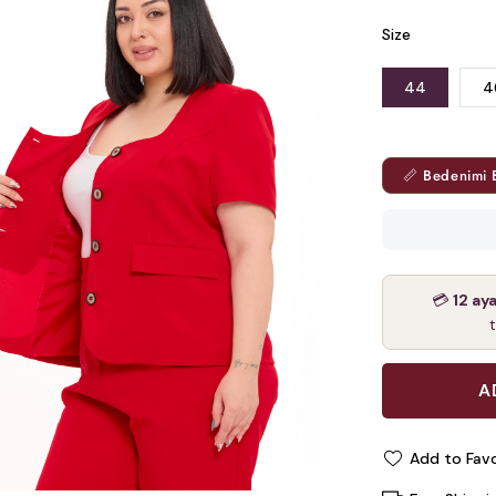
Size
44
4
📏 Bedenimi 
💳
12 ay
Add to Favo