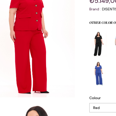
₺5.149,0
Brand
:
DISENT
OTHER COLOR O
Colour