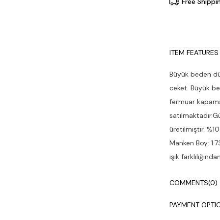
Free Shippi
ITEM FEATURES
Büyük beden düğ
ceket. Büyük be
fermuar kapamal
satılmaktadır.G
üretilmiştir. %
Manken Boy: 1.7
ışık farklılığın
tavsiye edilir.
COMMENTS
(0)
PAYMENT OPTI