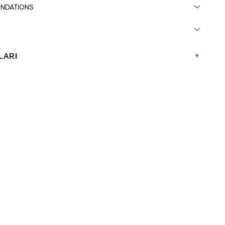
NDATIONS
LARI
▾