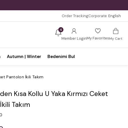
Order Tracking
Corporate
English
4
My Favorites
Member Login
My Cart
n
Autumn | Winter
Bedenimi Bul
et Pantolon İkili Takım
en Kısa Kollu U Yaka Kırmızı Ceket
İkili Takım
.0