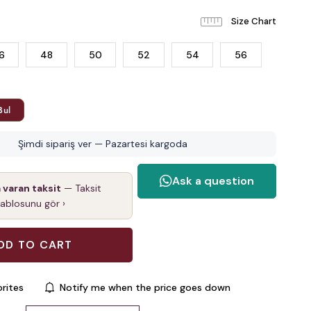
6
48
50
52
54
56
Bul
Şimdi sipariş ver — Pazartesi kargoda
a varan taksit
— Taksit
tablosunu gör ›
rites
Notify me when the price goes down