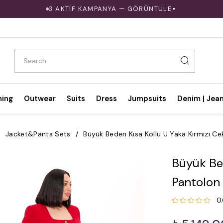
3 AKTİF KAMPANYA — GÖRÜNTÜLE
▼
hing
Outwear
Suits
Dress
Jumpsuits
Denim | Jea
Jacket&Pants Sets
Büyük Beden Kısa Kollu U Yaka Kırmızı Cek
Büyük Bed
Pantolon 
0